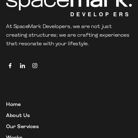
At SpaceMark Developers, we are not just
creating structures; we are crafting experiences
that resonate with your lifestyle.
Home
About Us
Our Services
Works