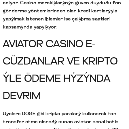
ediyor. Casino meraklýlarýnýn güven duyduðu fon
gönderme yöntemlerinden olan kredi kartlarýyla
yapýlmak istenen iþlemler ise çalýþma saatleri
kapsamýnda yapýlýyor.
AVIATOR CASINO E-
CÜZDANLAR VE KRIPTO
ÝLE ÖDEME HÝZÝNDA
DEVRIM
Üyelere DOGE gibi kripto paralarý kullanarak fon
transfer etme olanaðý sunan aviator sanal bahis