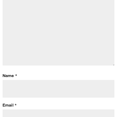
Name
*
Email
*