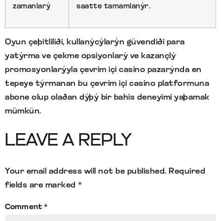
zamanlarý
saatte tamamlanýr.
Oyun çeþitliliði, kullanýcýlarýn güvendiði para
yatýrma ve çekme opsiyonlarý ve kazançlý
promosyonlarýyla çevrim içi casino pazarýnda en
tepeye týrmanan bu çevrim içi casino platformuna
abone olup olaðan dýþý bir bahis deneyimi yaþamak
mümkün.
LEAVE A REPLY
Your email address will not be published.
Required
fields are marked
*
Comment
*