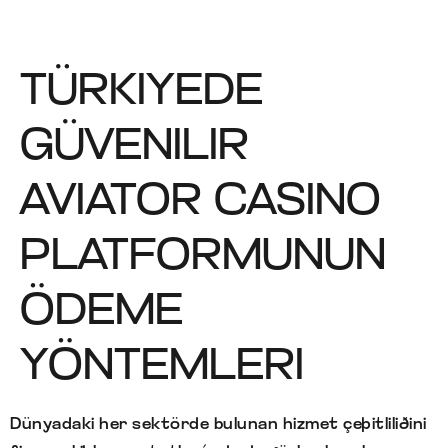
TÜRKIYEDE
GÜVENILIR
AVIATOR CASINO
PLATFORMUNUN
ÖDEME
YÖNTEMLERI
Dünyadaki her sektörde bulunan hizmet çeþitliliðini