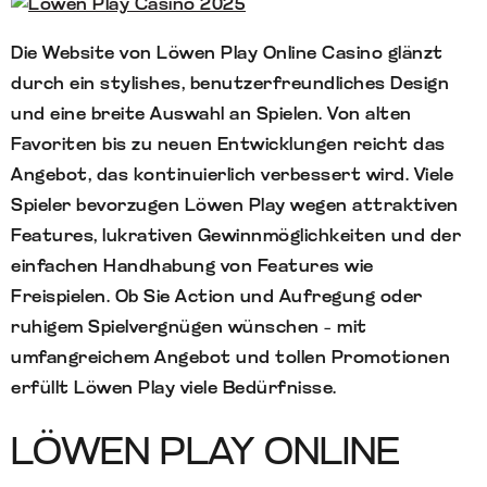
Die Website von Löwen Play Online Casino glänzt
durch ein stylishes, benutzerfreundliches Design
und eine breite Auswahl an Spielen. Von alten
Favoriten bis zu neuen Entwicklungen reicht das
Angebot, das kontinuierlich verbessert wird. Viele
Spieler bevorzugen Löwen Play wegen attraktiven
Features, lukrativen Gewinnmöglichkeiten und der
einfachen Handhabung von Features wie
Freispielen. Ob Sie Action und Aufregung oder
ruhigem Spielvergnügen wünschen – mit
umfangreichem Angebot und tollen Promotionen
erfüllt Löwen Play viele Bedürfnisse.
LÖWEN PLAY ONLINE