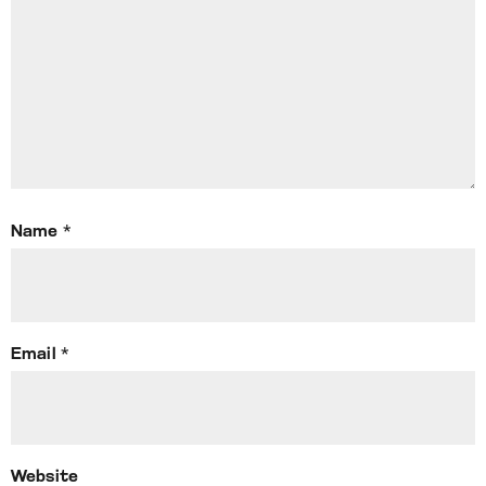
Name
*
Email
*
Website