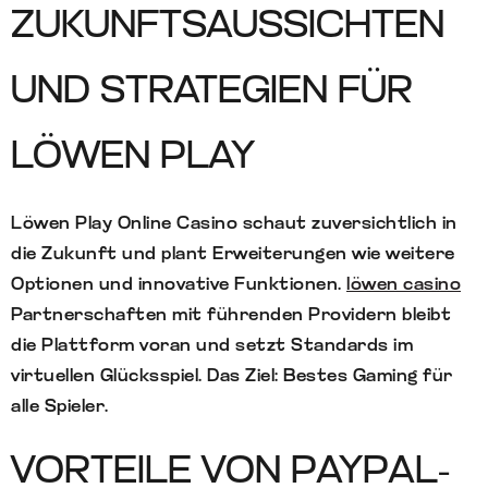
ZUKUNFTSAUSSICHTEN
UND STRATEGIEN FÜR
LÖWEN PLAY
Löwen Play Online Casino schaut zuversichtlich in
die Zukunft und plant Erweiterungen wie weitere
Optionen und innovative Funktionen.
löwen casino
Partnerschaften mit führenden Providern bleibt
die Plattform voran und setzt Standards im
virtuellen Glücksspiel. Das Ziel: Bestes Gaming für
alle Spieler.
VORTEILE VON PAYPAL-