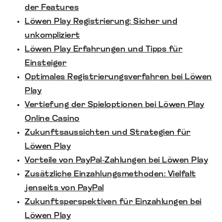
der Features
Löwen Play Registrierung: Sicher und
unkompliziert
Löwen Play Erfahrungen und Tipps für
Einsteiger
Optimales Registrierungsverfahren bei Löwen
Play
Vertiefung der Spieloptionen bei Löwen Play
Online Casino
Zukunftsaussichten und Strategien für
Löwen Play
Vorteile von PayPal-Zahlungen bei Löwen Play
Zusätzliche Einzahlungsmethoden: Vielfalt
jenseits von PayPal
Zukunftsperspektiven für Einzahlungen bei
Löwen Play