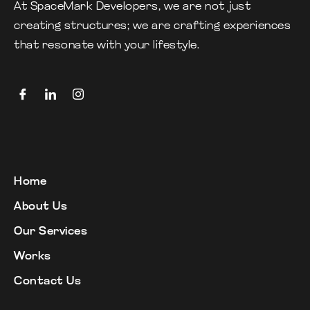
At SpaceMark Developers, we are not just
creating structures; we are crafting experiences
that resonate with your lifestyle.
Home
About Us
Our Services
Works
Contact Us