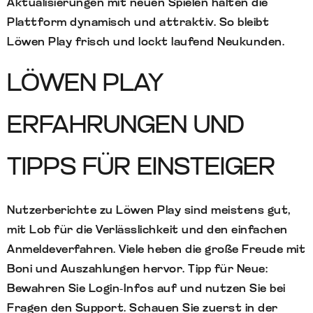
Aktualisierungen mit neuen Spielen halten die
Plattform dynamisch und attraktiv. So bleibt
Löwen Play frisch und lockt laufend Neukunden.
LÖWEN PLAY
ERFAHRUNGEN UND
TIPPS FÜR EINSTEIGER
Nutzerberichte zu Löwen Play sind meistens gut,
mit Lob für die Verlässlichkeit und den einfachen
Anmeldeverfahren. Viele heben die große Freude mit
Boni und Auszahlungen hervor. Tipp für Neue:
Bewahren Sie Login-Infos auf und nutzen Sie bei
Fragen den Support. Schauen Sie zuerst in der