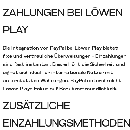
ZAHLUNGEN BEI LÖWEN
PLAY
Die Integration von PayPal bei Löwen Play bietet
fixe und vertrauliche Überweisungen – Einzahlungen
sind fast instantan. Dies erhöht die Sicherheit und
eignet sich ideal für internationale Nutzer mit
unterstützten Währungen. PayPal unterstreicht
Löwen Plays Fokus auf Benutzerfreundlichkeit.
ZUSÄTZLICHE
EINZAHLUNGSMETHODEN