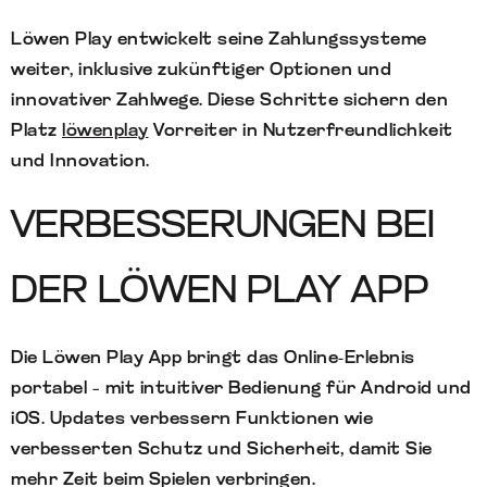
Löwen Play entwickelt seine Zahlungssysteme
weiter, inklusive zukünftiger Optionen und
innovativer Zahlwege. Diese Schritte sichern den
Platz
löwenplay
Vorreiter in Nutzerfreundlichkeit
und Innovation.
VERBESSERUNGEN BEI
DER LÖWEN PLAY APP
Die Löwen Play App bringt das Online-Erlebnis
portabel – mit intuitiver Bedienung für Android und
iOS. Updates verbessern Funktionen wie
verbesserten Schutz und Sicherheit, damit Sie
mehr Zeit beim Spielen verbringen.