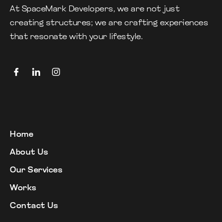
At SpaceMark Developers, we are not just
creating structures; we are crafting experiences
that resonate with your lifestyle.
Home
About Us
Our Services
Works
Contact Us