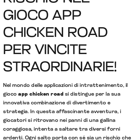
GIOCO APP
CHICKEN ROAD
PER VINCITE
STRAORDINARIE!
Nel mondo delle applicazioni di intrattenimento, il
gioco
app chicken road
si distingue per la sua
innovativa combinazione di divertimento e
strategia. In questa affascinante avventura, i
giocatori si ritrovano nei panni di una gallina
coraggiosa, intenta a saltare tra diversi forni
ardenti. Ogni salto porta con sé sia un rischio che