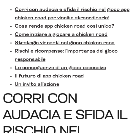
Corri con audacia e sfida il rischio nel gioco app
chicken road per vincite straordinarie!
Cosa rende app chicken road così unico?
Come iniziare a giocare a chicken road
Strategie vincenti nel gioco chicken road
Rischi e ricompense: l’importanza del gioco
responsabile
Le conseguenze di un gioco eccessivo
Il futuro di app chicken road
Un invito all’azione
CORRI CON
AUDACIA E SFIDA IL
RISCHIO NEL