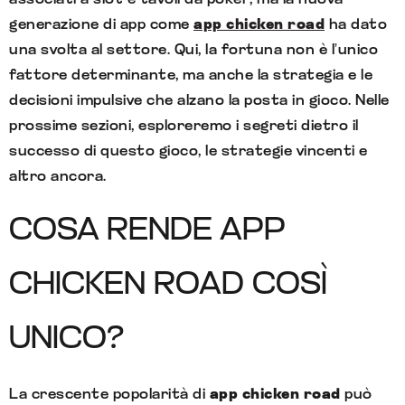
associati a slot e tavoli da poker, ma la nuova
generazione di app come
app chicken road
ha dato
una svolta al settore. Qui, la fortuna non è l’unico
fattore determinante, ma anche la strategia e le
decisioni impulsive che alzano la posta in gioco. Nelle
prossime sezioni, esploreremo i segreti dietro il
successo di questo gioco, le strategie vincenti e
altro ancora.
COSA RENDE APP
CHICKEN ROAD COSÌ
UNICO?
La crescente popolarità di
app chicken road
può