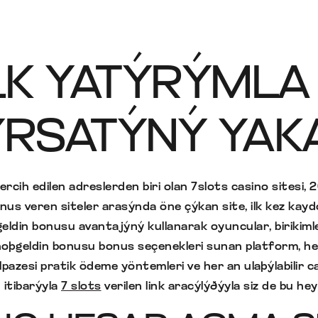
LK YATÝRÝMLA
ÝRSATÝNÝ YAK
tercih edilen adreslerden biri olan 7slots casino sitesi
bonus veren siteler arasýnda öne çýkan site, ilk kez kay
eldin bonusu avantajýný kullanarak oyuncular, birikiml
l hoþgeldin bonusu bonus seçenekleri sunan platform, 
lpazesi pratik ödeme yöntemleri ve her an ulaþýlabilir c
 itibarýyla
7 slots
verilen link aracýlýðýyla siz de bu hey