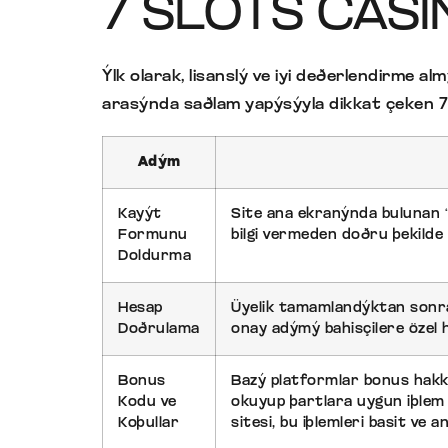
7 SLOTS CAS
Ýlk olarak, lisanslý ve iyi deðerlendirme 
arasýnda saðlam yapýsýyla dikkat çeken 7 
Adým
Kayýt
Site ana ekranýnda bulunan “Ka
Formunu
bilgi vermeden doðru þekilde 
Doldurma
Hesap
Üyelik tamamlandýktan sonra 
Doðrulama
onay adýmý bahisçilere özel 
Bonus
Bazý platformlar bonus hakk
Kodu ve
okuyup þartlara uygun iþlem 
Koþullar
sitesi, bu iþlemleri basit ve 