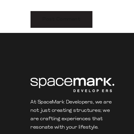
At SpaceMark Developers, we are
not just creating structures; we
are crafting experiences that
resonate with your lifestyle.