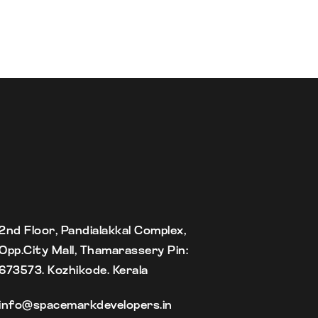
2nd Floor, Pandialakkal Complex,
Opp.City Mall, Thamarassery Pin:
673573. Kozhikode. Kerala
info@spacemarkdevelopers.in