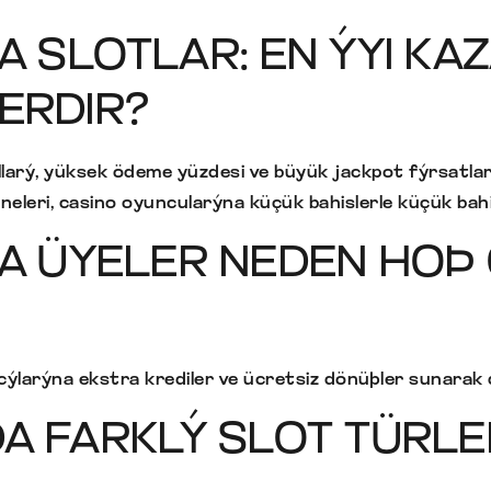
A SLOTLAR: EN ÝYI KA
ERDIR?
rallarý, yüksek ödeme yüzdesi ve büyük jackpot fýrsatla
neleri, casino oyuncularýna küçük bahislerle küçük bahisl
DA ÜYELER NEDEN HOÞ
mcýlarýna ekstra krediler ve ücretsiz dönüþler sunara
A FARKLÝ SLOT TÜRLER