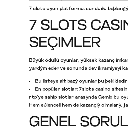
7 slots oyun platformu, sunduðu baþlangýç
7 SLOTS CAS
SEÇIMLER
Büyük ödüllü oyunlar, yüksek kazanç imkan
yardým eder ve sonunda dev ikramiyeyi ka
Bu listeye ait bazý oyunlar þu þekildedi
En popüler slotlar: 7slots casino sites
rtp’ye sahip slotlar arasýnda Gemix bu oy
Hem eðlenceli hem de kazançlý olmalarý, j
GENEL SORUL