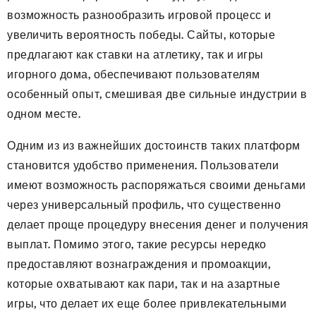
возможность разнообразить игровой процесс и
увеличить вероятность победы. Сайты, которые
предлагают как ставки на атлетику, так и игры
игорного дома, обеспечивают пользователям
особенный опыт, смешивая две сильные индустрии в
одном месте.
Одним из из важнейших достоинств таких платформ
становится удобство применения. Пользователи
имеют возможность распоряжаться своими деньгами
через универсальный профиль, что существенно
делает проще процедуру внесения денег и получения
выплат. Помимо этого, такие ресурсы нередко
предоставляют вознаграждения и промоакции,
которые охватывают как пари, так и на азартные
игры, что делает их еще более привлекательными