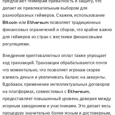
предлагают геймерам приватность и защиту, что
делает их привлекательным выбором для
разнообразных геймеров. Скажем, использование
Bitcoin или Ethereum позволяет традиционных
финансовых ограничений и сборов, что крайне важно
для геймеров из стран с жесткими финансовыми
регуляциями.
Внедрение криптовалютных оплат также упрощает
ход транзакций. Транзакции обрабатываются почти
что моментально, что позволяет игрокам скорее
взимать деньги и увеличивать баланс на аккаунты.
Вдобавок, применение интеллектуальных договоров
на платформах, совместимых с Ethereum,
предоставляет повышенный уровень доверия между
игорным заведением и участниками. Это делает весь
процедуру значительно более ясным и достоверным,