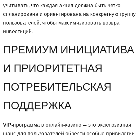
учитывать, что каждая акция должна быть четко
спланирована и ориентирована на конкретную группу
пользователей, чтобы максимизировать возврат
инвестиций.
ПРЕМИУМ ИНИЦИАТИВА
И ПРИОРИТЕТНАЯ
ПОТРЕБИТЕЛЬСКАЯ
ПОДДЕРЖКА
VIP-программа в онлайн-казино — это эксклюзивная
шанс для пользователей обрести особые привилегии