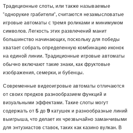
Традиционные слоты, или также называемые
"однорукие грабители", считаются незамысловатые
игровые автоматы с тремя роликами и минимумом
символов. Легкость этих развлечений манит
большинство начинающих, поскольку для победы
хватает собрать определенную комбинацию иконок
на единой линии. Традиционные игровые автоматы
обычно включают такие знаки, как фруктовые
изображения, семерки, и бубенцы.
Современные видеоигровые автоматы отличаются
от своих предков разнообразием функций и
визуальными эффектами. Такие слоты могут
содержать от 5 до 9 катушек и разнообразные линий
выигрыша, что делает их чрезвычайно заманчивыми
для энтузиастов ставок, таких как казино вулкан. В