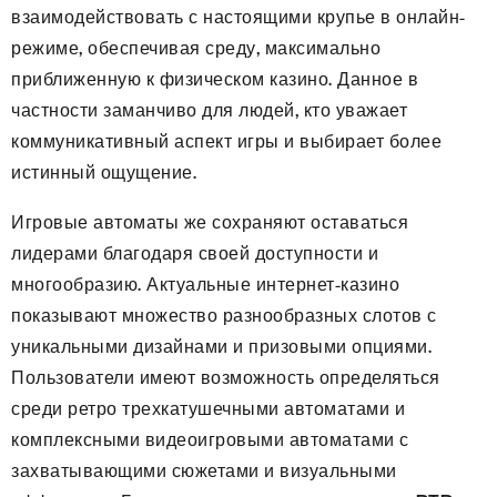
взаимодействовать с настоящими крупье в онлайн-
режиме, обеспечивая среду, максимально
приближенную к физическом казино. Данное в
частности заманчиво для людей, кто уважает
коммуникативный аспект игры и выбирает более
истинный ощущение.
Игровые автоматы же сохраняют оставаться
лидерами благодаря своей доступности и
многообразию. Актуальные интернет-казино
показывают множество разнообразных слотов с
уникальными дизайнами и призовыми опциями.
Пользователи имеют возможность определяться
среди ретро трехкатушечными автоматами и
комплексными видеоигровыми автоматами с
захватывающими сюжетами и визуальными