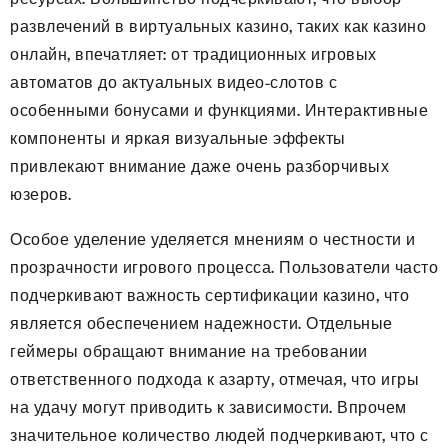
ресурсах. Большинство подчеркивают, что выбор
развлечений в виртуальных казино, таких как казино
онлайн, впечатляет: от традиционных игровых
автоматов до актуальных видео-слотов с
особенными бонусами и функциями. Интерактивные
компоненты и яркая визуальные эффекты
привлекают внимание даже очень разборчивых
юзеров.
Особое уделение уделяется мнениям о честности и
прозрачности игрового процесса. Пользователи часто
подчеркивают важность сертификации казино, что
является обеспечением надежности. Отдельные
геймеры обращают внимание на требовании
ответственного подхода к азарту, отмечая, что игры
на удачу могут приводить к зависимости. Впрочем
значительное количество людей подчеркивают, что с