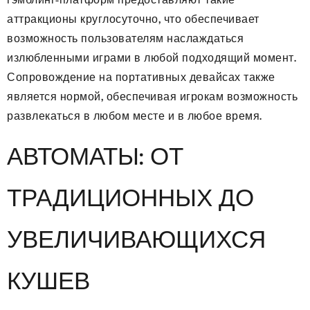
гэмблинг-платформ предоставляют такие
аттракционы круглосуточно, что обеспечивает
возможность пользователям наслаждаться
излюбленными играми в любой подходящий момент.
Сопровождение на портативных девайсах также
является нормой, обеспечивая игрокам возможность
развлекаться в любом месте и в любое время.
АВТОМАТЫ: ОТ
ТРАДИЦИОННЫХ ДО
УВЕЛИЧИВАЮЩИХСЯ
КУШЕВ