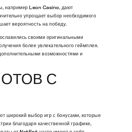
ы, например Leon Casino, дают
начительно упрощает выбор необходимого
шает вероятность на победу.
прославились своими оригинальными
олучения более увлекательного геймплея.
 с дополнительными возможностями и
ОТОВ С
ют широкий выбор игр с бонусами, которые
стрии благодаря качественной графике,