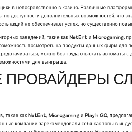
щики в непосредственно в казино. Различные платформ
ы по доступности дополнительных возможностей, что з
ость акций не обеспечивает успех, но существенно повы
 игорных заведений, такие как NetEnt и Microgaming, 
озможность посмотреть на продукты данных фирм для п
 сосредотачиваться, можно без труда отыскать автоматы
озможностями для выигрыша.
 ПРОВАЙДЕРЫ СЛ
 такие как NetEnt, Microgaming и Play'n GO, предлага
 Данные компании зарекомендовали себя как топы в инду