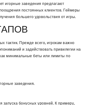
нет игорные заведения предлагают
 поощрения постоянных клиентов. Геймеры
учения большего удовольствия от игры.
ТАПОВ
х тактик. Прежде всего, игрокам важно
опониманий и задействовать привилегии на
е как минимальные беты или лимиты по
горные заведения.
 запуска бонусных уровней. К примеру,