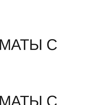
МАТЫ С
МАТЫ С