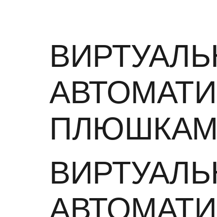
ВИРТУАЛЬ
АВТОМАТИ
ПЛЮШКАМ
ВИРТУАЛЬ
АВТОМАТИ