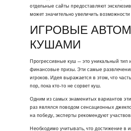
отдельные сайты предоставляют эксклюзив
может значительно увеличить возможности
ИГРОВЫЕ АВТО
КУШАМИ
Прогрессивные куш — это уникальный тип 
финансовые призы. Эти самые развлечения 
игроков. Идея выражается в этом, что част
пор, пока кто-то не сорвет куш.
Одним из самых знаменитых вариантов эти
раз являлся поводом сенсационных джекп
на победу, эксперты рекомендуют участвов
Необходимо учитывать, что достижение в и