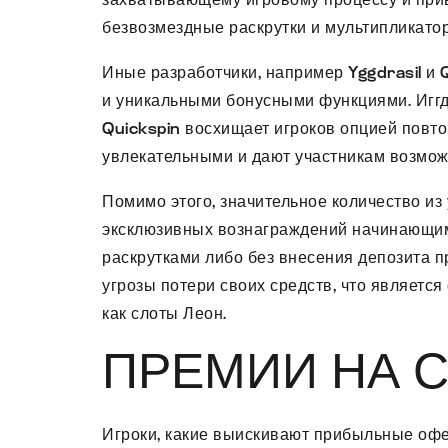
захватывающему игровому процессу и при
безвозмездные раскрутки и мультипликатор
Иные разработчики, например Yggdrasil и 
и уникальными бонусными функциями. Иггд
Quickspin восхищает игроков опцией повт
увлекательными и дают участникам возмож
Помимо этого, значительное количество из
эксклюзивных вознаграждений начинающим
раскрутками либо без внесения депозита
угрозы потери своих средств, что являетс
как слоты Леон.
ПРЕМИИ НА С
Игроки, какие выискивают прибыльные офе