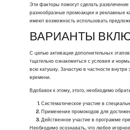
Эти факторы помогут сделать развлечение 
разнообразные промоакции и рекламные к
имеют возможность использовать предложе
ВАРИАНТЫ ВКЛ
С целью активации дополнительных этапов 
тщательно ознакомиться с условия и норм
всю катушку. Зачастую в частности внутри
времени.
Вдобавок к этому, этого, необходимо обра
Систематическое участие в специаль
Применение промокодов для достижен
Действенное участие в программе пре
Необходимо осознавать, что любое игорное