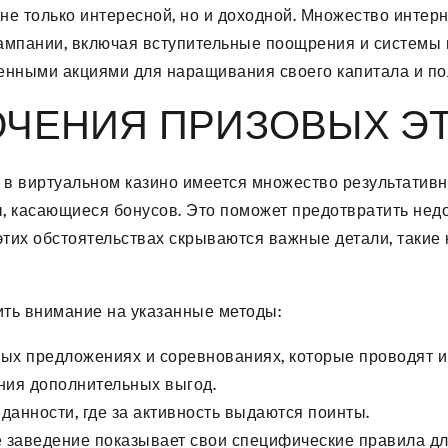
не только интересной, но и доходной. Множество интер
ампании, включая вступительные поощрения и системы
нными акциями для наращивания своего капитала и пол
ЮЧЕНИЯ ПРИЗОВЫХ Э
в виртуальном казино имеется множество результативны
ы, касающиеся бонусов. Это поможет предотвратить нед
 этих обстоятельствах скрываются важные детали, таки
тить внимание на указанные методы:
ных предложениях и соревнованиях, которые проводят и
ия дополнительных выгод.
данности, где за активность выдаются поинты.
 заведение показывает свои специфические правила для