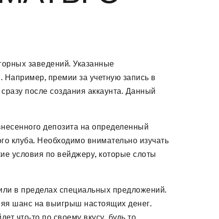
горных заведений. Указанные
 Например, премии за учетную запись в
сразу после создания аккаунта. Данный
внесенного депозита на определенный
ого клуба. Необходимо внимательно изучать
кие условия по вейджеру, которые слоты
 или в пределах специальных предложений.
няя шанс на выигрыш настоящих денег.
т что-то по своему вкусу, будь то