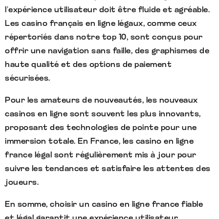
l’expérience utilisateur doit être fluide et agréable.
Les casino français en ligne légaux, comme ceux
répertoriés dans notre top 10, sont conçus pour
offrir une navigation sans faille, des graphismes de
haute qualité et des options de paiement
sécurisées.
Pour les amateurs de nouveautés, les nouveaux
casinos en ligne sont souvent les plus innovants,
proposant des technologies de pointe pour une
immersion totale. En France, les casino en ligne
france légal sont régulièrement mis à jour pour
suivre les tendances et satisfaire les attentes des
joueurs.
En somme, choisir un casino en ligne france fiable
et légal garantit une expérience utilisateur