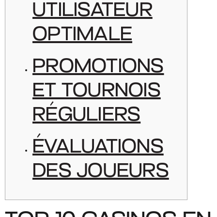
UTILISATEUR
OPTIMALE
PROMOTIONS
ET TOURNOIS
RÉGULIERS
ÉVALUATIONS
DES JOUEURS