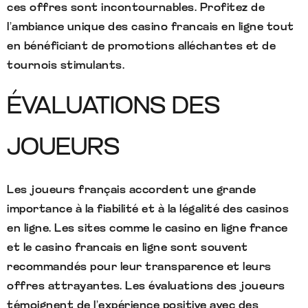
ces offres sont incontournables. Profitez de
l’ambiance unique des casino francais en ligne tout
en bénéficiant de promotions alléchantes et de
tournois stimulants.
ÉVALUATIONS DES
JOUEURS
Les joueurs français accordent une grande
importance à la fiabilité et à la légalité des casinos
en ligne. Les sites comme le casino en ligne france
et le casino francais en ligne sont souvent
recommandés pour leur transparence et leurs
offres attrayantes. Les évaluations des joueurs
témoignent de l’expérience positive avec des