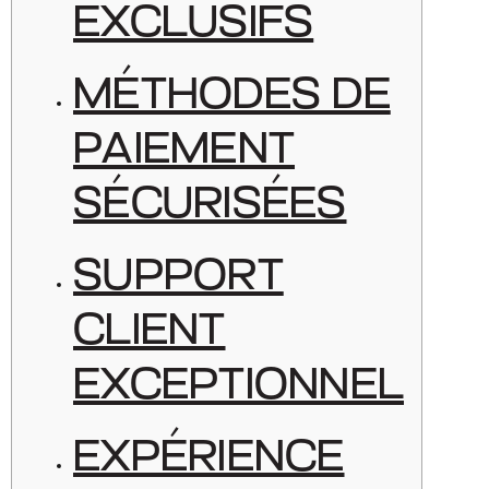
EXCLUSIFS
MÉTHODES DE
PAIEMENT
SÉCURISÉES
SUPPORT
CLIENT
EXCEPTIONNEL
EXPÉRIENCE