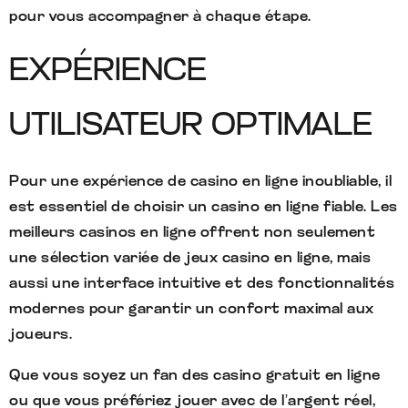
pour vous accompagner à chaque étape.
EXPÉRIENCE
UTILISATEUR OPTIMALE
Pour une expérience de casino en ligne inoubliable, il
est essentiel de choisir un casino en ligne fiable. Les
meilleurs casinos en ligne offrent non seulement
une sélection variée de jeux casino en ligne, mais
aussi une interface intuitive et des fonctionnalités
modernes pour garantir un confort maximal aux
joueurs.
Que vous soyez un fan des casino gratuit en ligne
ou que vous préfériez jouer avec de l’argent réel,