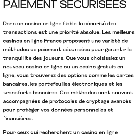
PAIEMENT SÉCURISÉES
Dans un casino en ligne fiable, la sécurité des
transactions est une priorité absolue. Les meilleurs
casinos en ligne France proposent une variété de
méthodes de paiement sécurisées pour garantir la
tranquillité des joueurs. Que vous choisissiez un
nouveau casino en ligne ou un casino gratuit en
ligne, vous trouverez des options comme les cartes
bancaires, les portefeuilles électroniques et les
transferts bancaires. Ces méthodes sont souvent
accompagnées de protocoles de cryptage avancés
pour protéger vos données personnelles et
financières.
Pour ceux qui recherchent un casino en ligne