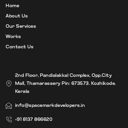
Home
About Us
Our Services
Works
Contact Us
2nd Floor, Pandialakkal Complex, Opp.City
Mall, Thamarassery Pin: 673573. Kozhikode.
Kerala
info@spacemarkdevelopers.in
+91 8137 866620