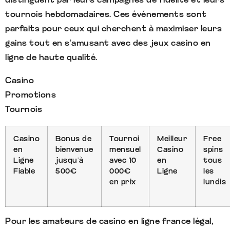
distinguent par leurs campagnes de fidélité et leurs
tournois hebdomadaires. Ces événements sont
parfaits pour ceux qui cherchent à maximiser leurs
gains tout en s’amusant avec des jeux casino en
ligne de haute qualité.
Casino
Promotions
Tournois
Casino
Bonus de
Tournoi
Meilleur
Free
en
bienvenue
mensuel
Casino
spins
Ligne
jusqu’à
avec 10
en
tous
Fiable
500€
000€
Ligne
les
en prix
lundis
Pour les amateurs de casino en ligne france légal,