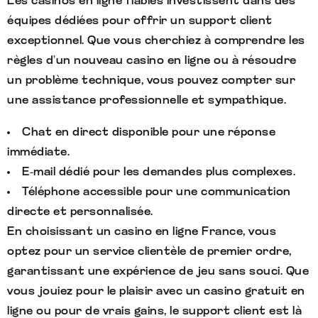
Les casinos en ligne fiables investissent dans des
équipes dédiées pour offrir un support client
exceptionnel. Que vous cherchiez à comprendre les
règles d’un nouveau casino en ligne ou à résoudre
un problème technique, vous pouvez compter sur
une assistance professionnelle et sympathique.
Chat en direct disponible pour une réponse
immédiate.
E-mail dédié pour les demandes plus complexes.
Téléphone accessible pour une communication
directe et personnalisée.
En choisissant un casino en ligne France, vous
optez pour un service clientèle de premier ordre,
garantissant une expérience de jeu sans souci. Que
vous jouiez pour le plaisir avec un casino gratuit en
ligne ou pour de vrais gains, le support client est là