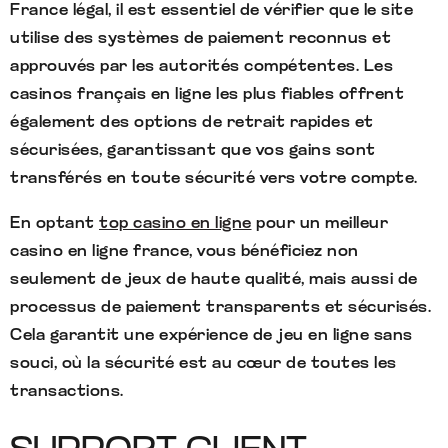
France légal, il est essentiel de vérifier que le site
utilise des systèmes de paiement reconnus et
approuvés par les autorités compétentes. Les
casinos français en ligne les plus fiables offrent
également des options de retrait rapides et
sécurisées, garantissant que vos gains sont
transférés en toute sécurité vers votre compte.
En optant
top casino en ligne
pour un meilleur
casino en ligne france, vous bénéficiez non
seulement de jeux de haute qualité, mais aussi de
processus de paiement transparents et sécurisés.
Cela garantit une expérience de jeu en ligne sans
souci, où la sécurité est au cœur de toutes les
transactions.