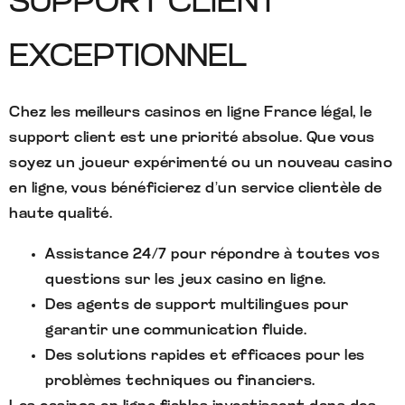
SUPPORT CLIENT
EXCEPTIONNEL
Chez les meilleurs casinos en ligne France légal, le
support client est une priorité absolue. Que vous
soyez un joueur expérimenté ou un nouveau casino
en ligne, vous bénéficierez d’un service clientèle de
haute qualité.
Assistance 24/7 pour répondre à toutes vos
questions sur les jeux casino en ligne.
Des agents de support multilingues pour
garantir une communication fluide.
Des solutions rapides et efficaces pour les
problèmes techniques ou financiers.