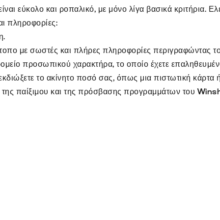
αι εύκολο και ροπαλικό, με μόνο λίγα βασικά κριτήρια. Ελέ
και πληροφορίες:
η.
τότοπο με σωστές και πλήρες πληροφορίες περιγραφώντας τ
ομείο προσωπικού χαρακτήρα, το οποίο έχετε επαληθευμέν
 εκδιώξετε το ακίνητο ποσό σας, όπως μια πιστωτική κάρτα
ες της παίξιμου και της πρόσβασης προγραμμάτων του Wins