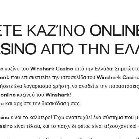
ΕΤΕ ΚΑΖΊΝΟ ONLIN
SINO ΑΠΌ ΤΗΝ ΕΛ
ne καζίνο του Winshark Casino από την Ελλάδα; Σημειώστε 
nt που επισκεπτείτε την ιστοσελίδα του Winshark Casino, 
γήσετε ένα λογαριασμό χρήστη, να αναδείτε την παραστάσει
υ online καζινού του Winshark!
o και αρχίστε την διασκέδαση σας!
ino είναι το καλύτερο! Έχω αναπτυχθεί ένα σύστημα που μο
no είναι τέλεια, και το παιχνίδι φέτος είναι αξεσυχάντικο!