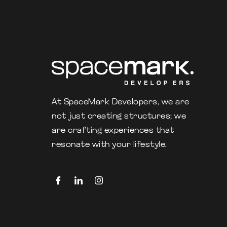
At SpaceMark Developers, we are
not just creating structures; we
are crafting experiences that
resonate with your lifestyle.