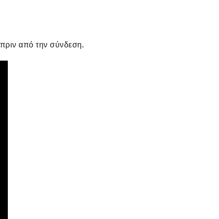
 πριν από την σύνδεση.