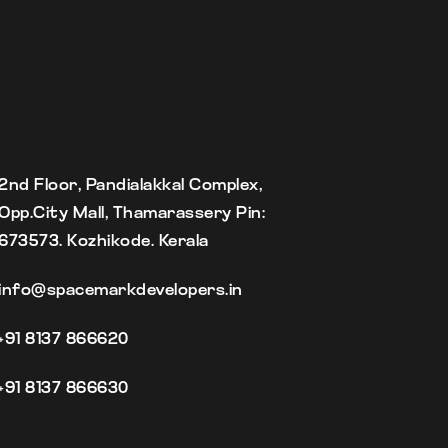
2nd Floor, Pandialakkal Complex,
Opp.City Mall, Thamarassery Pin:
673573. Kozhikode. Kerala
info@spacemarkdevelopers.in
+91 8137 866620
+91 8137 866630