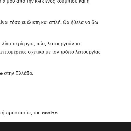
ια μου από την κλικ ενός κουμπιού και η
ναι τόσο ευέλικτη και απλή. Θα ήθελα να δω
αι λίγο περίεργος πώς λειτουργούν τα
πτομέρειες σχετικά με τον τρόπο λειτουργίας
ne στην Ελλάδα.
μή προστασίας του casino.