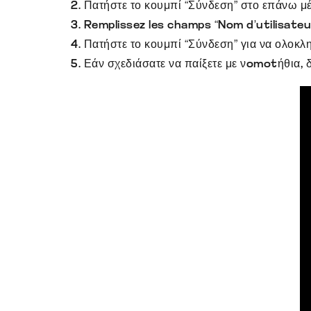
2. Πατήστε το κουμπί “Σύνδεση” στο επάνω μέ
3. Remplissez les champs “Nom d’utilisateur
4. Πατήστε το κουμπί “Σύνδεση” για να ολοκλ
5. Εάν σχεδιάσατε να παίξετε με νomotήθια, 