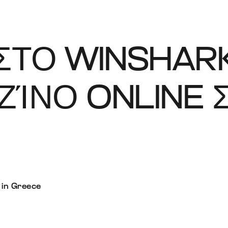
ΣΤΟ WINSHARK
ΖΊΝΟ ONLINE 
 in Greece