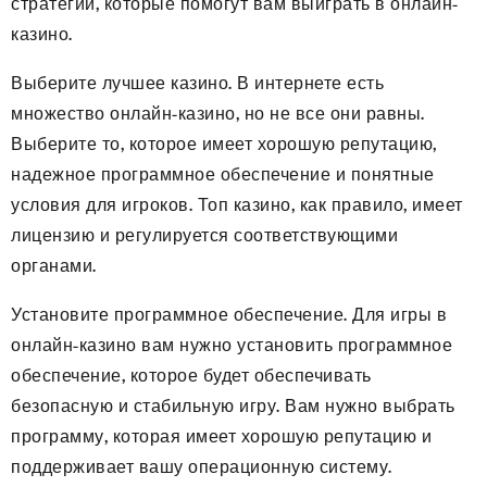
стратегий, которые помогут вам выиграть в онлайн-
казино.
Выберите лучшее казино. В интернете есть
множество онлайн-казино, но не все они равны.
Выберите то, которое имеет хорошую репутацию,
надежное программное обеспечение и понятные
условия для игроков. Топ казино, как правило, имеет
лицензию и регулируется соответствующими
органами.
Установите программное обеспечение. Для игры в
онлайн-казино вам нужно установить программное
обеспечение, которое будет обеспечивать
безопасную и стабильную игру. Вам нужно выбрать
программу, которая имеет хорошую репутацию и
поддерживает вашу операционную систему.