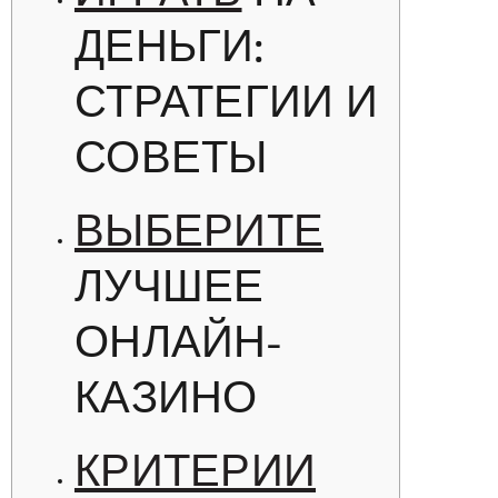
ДЕНЬГИ:
СТРАТЕГИИ И
СОВЕТЫ
ВЫБЕРИТЕ
ЛУЧШЕЕ
ОНЛАЙН-
КАЗИНО
КРИТЕРИИ