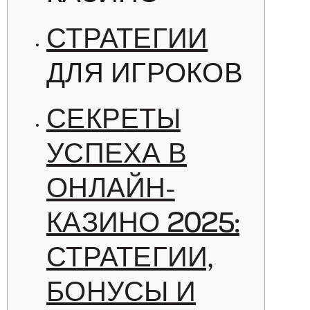
СТРАТЕГИИ
ДЛЯ ИГРОКОВ
СЕКРЕТЫ
УСПЕХА В
ОНЛАЙН-
КАЗИНО 2025:
СТРАТЕГИИ,
БОНУСЫ И