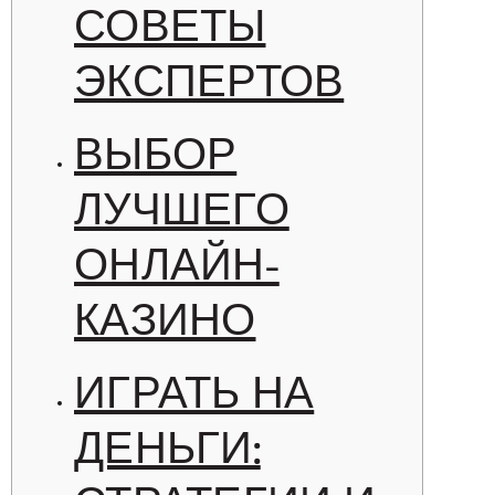
СОВЕТЫ
ЭКСПЕРТОВ
ВЫБОР
ЛУЧШЕГО
ОНЛАЙН-
КАЗИНО
ИГРАТЬ НА
ДЕНЬГИ: