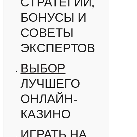
СТРАТЕГИИ,
БОНУСЫ И
СОВЕТЫ
ЭКСПЕРТОВ
ВЫБОР
ЛУЧШЕГО
ОНЛАЙН-
КАЗИНО
ИГРАТЬ
НА