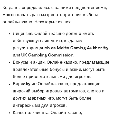
Когда вы определились с вашими предпочтениями,
можно начать рассматривать критерии выбора
онлайн-казино. Некоторые из них:
Лицензия: Онлайн-казино должно иметь
действующую лицензию, выданаe
регулятором,such as Malta Gaming Authority
или UK Gambling Commission.
Бонусы и акции: Онлайн-казино, предлагающие
привлекательные бонусы и акции, могут быть
более привлекательными для игроков.
Вариety иг: Онлайн-казино, предлагающие
широкий выбор игровых автоматов, слотов и
других азартных игр, могут быть более
интересными для игроков.
Качество клиента: Онлайн-казино,