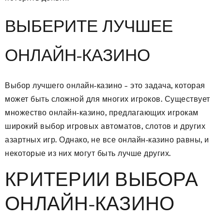
ВЫБЕРИТЕ ЛУЧШЕЕ
ОНЛАЙН-КАЗИНО
Выбор лучшего онлайн-казино – это задача, которая
может быть сложной для многих игроков. Существует
множество онлайн-казино, предлагающих игрокам
широкий выбор игровых автоматов, слотов и других
азартных игр. Однако, не все онлайн-казино равны, и
некоторые из них могут быть лучше других.
КРИТЕРИИ ВЫБОРА
ОНЛАЙН-КАЗИНО