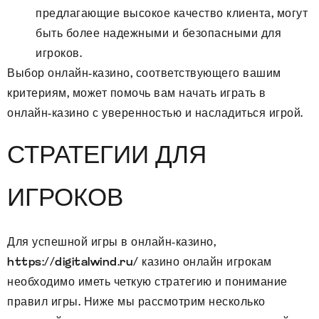
предлагающие высокое качество клиента, могут
быть более надежными и безопасными для
игроков.
Выбор онлайн-казино, соответствующего вашим
критериям, может помочь вам начать играть в
онлайн-казино с уверенностью и насладиться игрой.
СТРАТЕГИИ ДЛЯ
ИГРОКОВ
Для успешной игры в онлайн-казино,
https://digitalwind.ru/ казино онлайн игрокам
необходимо иметь четкую стратегию и понимание
правил игры. Ниже мы рассмотрим несколько