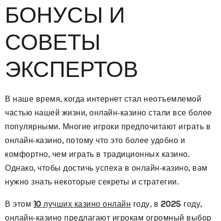
БОНУСЫ И
СОВЕТЫ
ЭКСПЕРТОВ
В наше время, когда интернет стал неотъемлемой
частью нашей жизни, онлайн-казино стали все более
популярными. Многие игроки предпочитают играть в
онлайн-казино, потому что это более удобно и
комфортно, чем играть в традиционных казино.
Однако, чтобы достичь успеха в онлайн-казино, вам
нужно знать некоторые секреты и стратегии.
В этом
10 лучших казино онлайн
году, в 2025 году,
онлайн-казино предлагают игрокам огромный выбор