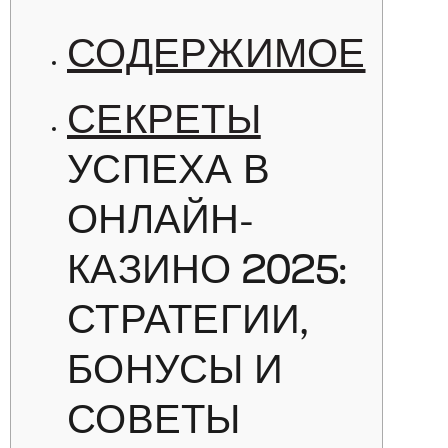
СОДЕРЖИМОЕ
СЕКРЕТЫ
УСПЕХА В
ОНЛАЙН-
КАЗИНО 2025:
СТРАТЕГИИ,
БОНУСЫ И
СОВЕТЫ