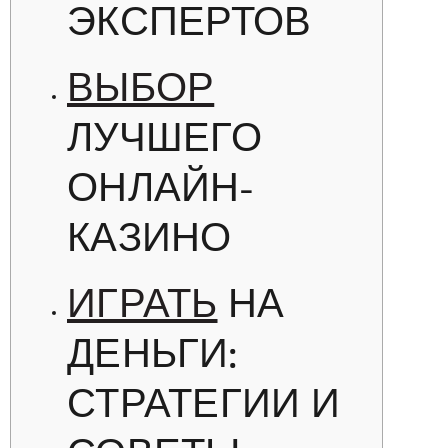
ЭКСПЕРТОВ
ВЫБОР
ЛУЧШЕГО
ОНЛАЙН-
КАЗИНО
ИГРАТЬ
НА
ДЕНЬГИ:
СТРАТЕГИИ И