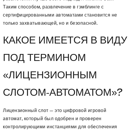
Таким способом, развлечение в гэмблинге с
сертифицированными автоматами становится не
только захватывающей, но и безопасной.
КАКОЕ ИМЕЕТСЯ В ВИДУ
ПОД ТЕРМИНОМ
«ЛИЦЕНЗИОННЫМ
СЛОТОМ-АВТОМАТОМ»?
Лицензионный слот — это цифровой игровой
автомат, который был одобрен и проверен
контролирующими инстанциями для обеспечения