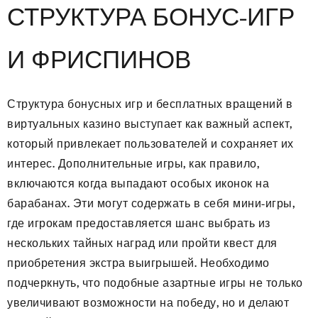
СТРУКТУРА БОНУС-ИГР
И ФРИСПИНОВ
Структура бонусных игр и бесплатных вращений в
виртуальных казино выступает как важный аспект,
который привлекает пользователей и сохраняет их
интерес. Дополнительные игры, как правило,
включаются когда выпадают особых иконок на
барабанах. Эти могут содержать в себя мини-игры,
где игрокам предоставляется шанс выбрать из
нескольких тайных наград или пройти квест для
приобретения экстра выигрышей. Необходимо
подчеркнуть, что подобные азартные игры не только
увеличивают возможности на победу, но и делают