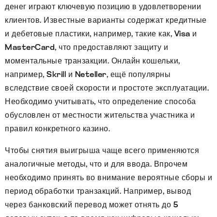
денег играют ключевую позицию в удовлетворении
клиентов. Известные варианты содержат кредитные
и дебетовые пластики, например, такие как, Visa и
MasterCard, что предоставляют защиту и
моментальные транзакции. Онлайн кошельки,
например, Skrill и Neteller, ещё популярны
вследствие своей скорости и простоте эксплуатации.
Необходимо учитывать, что определение способа
обусловлен от местности жительства участника и
правил конкретного казино.
Чтобы снятия выигрыша чаще всего применяются
аналогичные методы, что и для ввода. Впрочем
необходимо принять во внимание вероятные сборы и
период обработки транзакций. Например, вывод
через банковский перевод может отнять до 5