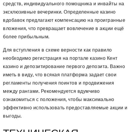
средств, индивидуального помощника и инвайты на
эксклюзивные вечеринки. Определенные казино
вдобавок предлагают компенсацию на проигранные
вложения, что превращает вовлечение в акции ещё
более прибыльным.
Для вступления в схеме верности как правило
необходимо регистрация на портале казино Кент
казино и депозитирование первого депозита. Важно
иметь в виду, что всякая платформа задает свои
регламенты получения поинтов и продвижения
между рангами. Рекомендуется вдумчиво
ознакомиться с положения, чтобы максимально
эффективно использовать предоставляемые акции и
выгоды.