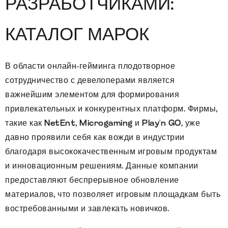
РАЗРАБОТЧИКАМИ:
КАТАЛОГ МАРОК
В области онлайн-гейминга плодотворное
сотрудничество с девелоперами является
важнейшим элементом для формирования
привлекательных и конкурентных платформ. Фирмы,
такие как NetEnt, Microgaming и Play'n GO, уже
давно проявили себя как вожди в индустрии
благодаря высококачественным игровым продуктам
и инновационным решениям. Данные компании
предоставляют беспрерывное обновление
материалов, что позволяет игровым площадкам быть
востребованными и завлекать новичков.