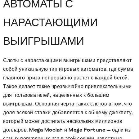
АВТОМАТЫ С
НАРАСТАЮЩИМИ
ВЫИГРЫШАМИ
Слоты с нарастающими выигрышами представляют
собой уникальную тип игровых автоматов, где сумма
главного приза непрерывно растет с каждой бетой.
Такое делает такие чрезвычайно привлекательными
для пользователей, нацеленных к большим
выигрышам. Основная черта таких слотов в том, что
доля всякой ставки добавляется к общему джекпоту,
который может достигать нескольких миллионов
долларов. Mega Moolah и Mega Fortune — одни из