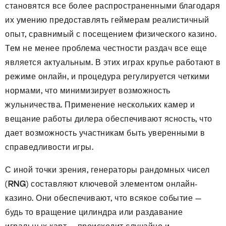
становятся все более распространенными благодаря
их умению предоставлять геймерам реалистичный
опыт, сравнимый с посещением физического казино.
Тем не менее проблема честности раздач все еще
является актуальным. В этих играх крупье работают в
режиме онлайн, и процедура регулируется четкими
нормами, что минимизирует возможность
жульничества. Применение нескольких камер и
вещание работы дилера обеспечивают ясность, что
дает возможность участникам быть уверенными в
справедливости игры.
С иной точки зрения, генераторы рандомных чисел
(RNG) составляют ключевой элементом онлайн-
казино. Они обеспечивают, что всякое событие —
будь то вращение цилиндра или раздавание