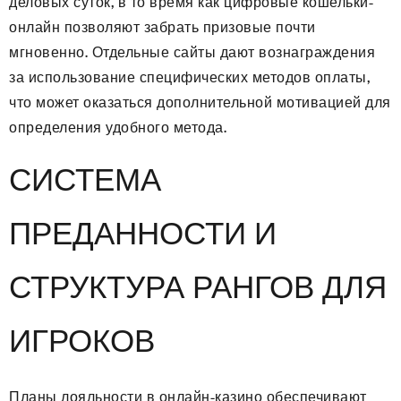
деловых суток, в то время как цифровые кошельки-
онлайн позволяют забрать призовые почти
мгновенно. Отдельные сайты дают вознаграждения
за использование специфических методов оплаты,
что может оказаться дополнительной мотивацией для
определения удобного метода.
СИСТЕМА
ПРЕДАННОСТИ И
СТРУКТУРА РАНГОВ ДЛЯ
ИГРОКОВ
Планы лояльности в онлайн-казино обеспечивают