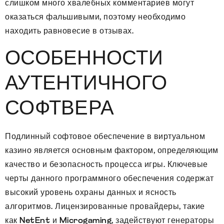
слишком много хвалебных комментариев могут
оказаться фальшивыми, поэтому необходимо
находить равновесие в отзывах.
ОСОБЕННОСТИ
АУТЕНТИЧНОГО
СОФТВЕРА
Подлинный софтовое обеспечение в виртуальном
казино является основным фактором, определяющим
качество и безопасность процесса игры. Ключевые
черты данного программного обеспечения содержат
высокий уровень охраны данных и ясность
алгоритмов. Лицензированные провайдеры, такие
как NetEnt и Microgaming, задействуют генераторы