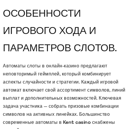
ОСОБЕННОСТИ
ИГРОВОГО ХОДА И
ПАРАМЕТРОВ СЛОТОВ.
Автоматы слоты в онлайн-казино предлагают
неповторимый геймплей, который комбинирует
аспекты случайности и стратегии. Каждый игровой
автомат включает свой ассортимент символов, линий
выплат и дополнительных возможностей. Ключевая
задача участника — собрать призовые комбинации
символов на активных линейках. Большинство
современные автоматы в Kent casino снабжены