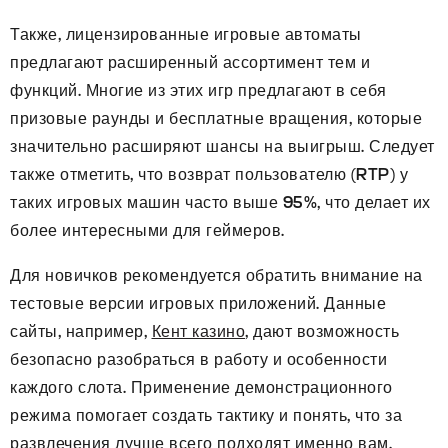
Также, лицензированные игровые автоматы
предлагают расширенный ассортимент тем и
функций. Многие из этих игр предлагают в себя
призовые раунды и бесплатные вращения, которые
значительно расширяют шансы на выигрыш. Следует
также отметить, что возврат пользователю (RTP) у
таких игровых машин часто выше 95%, что делает их
более интересными для геймеров.
Для новичков рекомендуется обратить внимание на
тестовые версии игровых приложений. Данные
сайты, например,
Кент казино
, дают возможность
безопасно разобраться в работу и особенности
каждого слота. Применение демонстрационного
режима помогает создать тактику и понять, что за
развлечения лучше всего подходят именно вам.