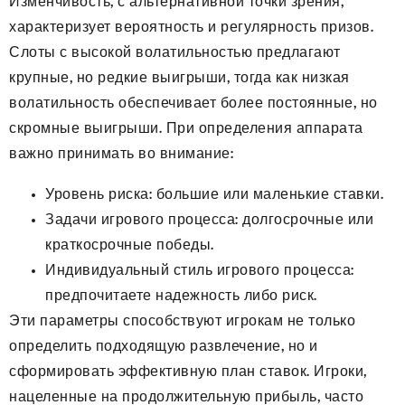
Изменчивость, с альтернативной точки зрения,
характеризует вероятность и регулярность призов.
Слоты с высокой волатильностью предлагают
крупные, но редкие выигрыши, тогда как низкая
волатильность обеспечивает более постоянные, но
скромные выигрыши. При определения аппарата
важно принимать во внимание:
Уровень риска: большие или маленькие ставки.
Задачи игрового процесса: долгосрочные или
краткосрочные победы.
Индивидуальный стиль игрового процесса:
предпочитаете надежность либо риск.
Эти параметры способствуют игрокам не только
определить подходящую развлечение, но и
сформировать эффективную план ставок. Игроки,
нацеленные на продолжительную прибыль, часто