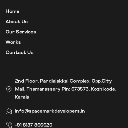
Home
About Us
Our Services
Works
Contact Us
2nd Floor, Pandialakkal Complex, Opp.City
Mall, Thamarassery Pin: 673573. Kozhikode.
Kerala
info@spacemarkdevelopers.in
+91 8137 866620