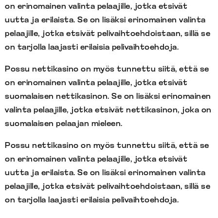
on erinomainen valinta pelaajille, jotka etsivät
uutta ja erilaista. Se on lisäksi erinomainen valinta
pelaajille, jotka etsivät pelivaihtoehdoistaan, sillä se
on tarjolla laajasti erilaisia pelivaihtoehdoja.
Possu nettikasino on myös tunnettu siitä, että se
on erinomainen valinta pelaajille, jotka etsivät
suomalaisen nettikasinon. Se on lisäksi erinomainen
valinta pelaajille, jotka etsivät nettikasinon, joka on
suomalaisen pelaajan mieleen.
Possu nettikasino on myös tunnettu siitä, että se
on erinomainen valinta pelaajille, jotka etsivät
uutta ja erilaista. Se on lisäksi erinomainen valinta
pelaajille, jotka etsivät pelivaihtoehdoistaan, sillä se
on tarjolla laajasti erilaisia pelivaihtoehdoja.