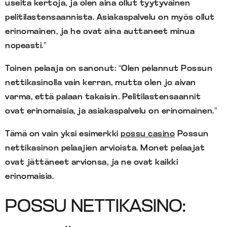
useita kertoja, ja olen aina ollut tyytyväinen
pelitilastensaannista. Asiakaspalvelu on myös ollut
erinomainen, ja he ovat aina auttaneet minua
nopeasti.”
Toinen pelaaja on sanonut: “Olen pelannut Possun
nettikasinolla vain kerran, mutta olen jo aivan
varma, että palaan takaisin. Pelitilastensaannit
ovat erinomaisia, ja asiakaspalvelu on erinomainen.”
Tämä on vain yksi esimerkki
possu casino
Possun
nettikasinon pelaajien arvioista. Monet pelaajat
ovat jättäneet arvionsa, ja ne ovat kaikki
erinomaisia.
POSSU NETTIKASINO: