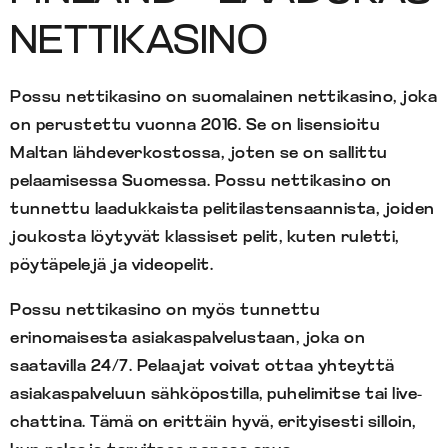
NETTIKASINO
Possu nettikasino on suomalainen nettikasino, joka
on perustettu vuonna 2016. Se on lisensioitu
Maltan lähdeverkostossa, joten se on sallittu
pelaamisessa Suomessa. Possu nettikasino on
tunnettu laadukkaista pelitilastensaannista, joiden
joukosta löytyvät klassiset pelit, kuten ruletti,
pöytäpelejä ja videopelit.
Possu nettikasino on myös tunnettu
erinomaisesta asiakaspalvelustaan, joka on
saatavilla 24/7. Pelaajat voivat ottaa yhteyttä
asiakaspalveluun sähköpostilla, puhelimitse tai live-
chattina. Tämä on erittäin hyvä, erityisesti silloin,