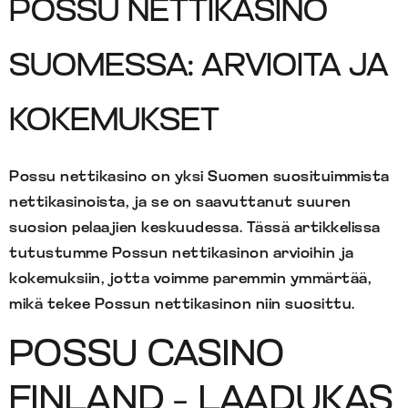
POSSU NETTIKASINO
SUOMESSA: ARVIOITA JA
KOKEMUKSET
Possu nettikasino on yksi Suomen suosituimmista
nettikasinoista, ja se on saavuttanut suuren
suosion pelaajien keskuudessa. Tässä artikkelissa
tutustumme Possun nettikasinon arvioihin ja
kokemuksiin, jotta voimme paremmin ymmärtää,
mikä tekee Possun nettikasinon niin suosittu.
POSSU CASINO
FINLAND – LAADUKAS