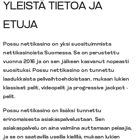
YLEISTÄ TIETOA JA
ETUJA
Possu nettikasino on yksi suosituimmista
nettikasinoista Suomessa. Se on perustettu
vuonna 2016 ja on sen jälkeen kasvanut nopeasti
suosituksi. Possu nettikasino on tunnettu
laadukkaista pelivaihtoehdoistaan, mukaan lukien
klassiset pelit, videopelit ja progressive jackpot -
pelit.
Possu nettikasino on lisäksi tunnettu
erinomaisesta asiakaspalvelustaan. Sen
asiakaspalvelu on aina valmiina auttamaan pelaajia,
ja se on saatavilla useilla kielillä, mukaan lukien