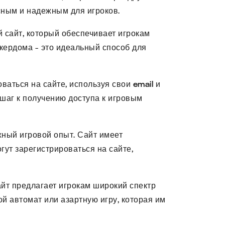
сным и надежным для игроков.
 сайт, который обеспечивает игрокам
окердома – это идеальный способ для
аться на сайте, используя свои email и
 шаг к получению доступа к игровым
жный игровой опыт. Сайт имеет
гут зарегистрироваться на сайте,
йт предлагает игрокам широкий спектр
ой автомат или азартную игру, которая им