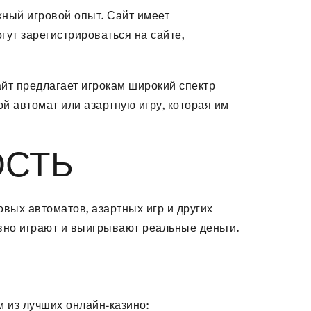
жный игровой опыт. Сайт имеет
гут зарегистрироваться на сайте,
йт предлагает игрокам широкий спектр
ой автомат или азартную игру, которая им
ОСТЬ
вых автоматов, азартных игр и других
вно играют и выигрывают реальные деньги.
 из лучших онлайн-казино: