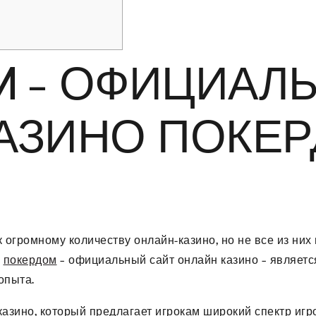
 – ОФИЦИАЛ
АЗИНО ПОКЕ
 огромному количеству онлайн-казино, но не все из них
е
покердом
– официальный сайт онлайн казино – являетс
опыта.
азино, который предлагает игрокам широкий спектр игро