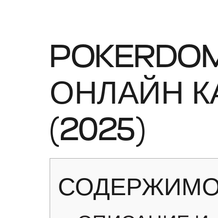
POKERDOM
ОНЛАЙН К
(2025)
СОДЕРЖИМ