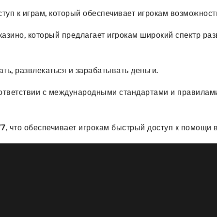
ступ к играм, который обеспечивает игрокам возможност
казино, который предлагает игрокам широкий спектр ра
рать, развлекаться и зарабатывать деньги.
ответствии с международными стандартами и правилами,
7, что обеспечивает игрокам быстрый доступ к помощи 