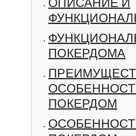
ОПИСАНИЕ И
ФУНКЦИОНАЛ
ФУНКЦИОНАЛ
ПОКЕРДОМА
ПРЕИМУЩЕСТ
ОСОБЕННОСТ
ПОКЕРДОМ
ОСОБЕННОСТ