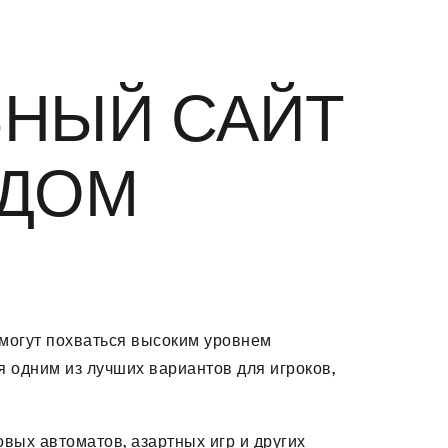
ЬНЫЙ САЙТ
РДОМ
 могут похваться высоким уровнем
я одним из лучших вариантов для игроков,
вых автоматов, азартных игр и других