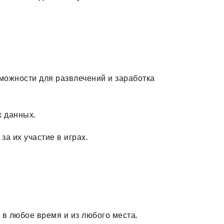
зможности для развлечений и заработка
х данных.
а их участие в играх.
 в любое время и из любого места.