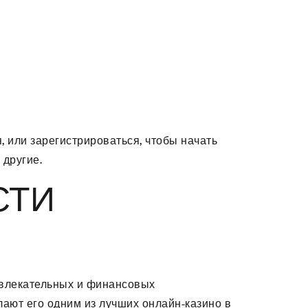
я, или зарегистрироваться, чтобы начать
 другие.
СТИ
звлекательных и финансовых
ают его одним из лучших онлайн-казино в