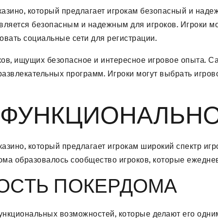
азино, который предлагает игрокам безопасный и наде
является безопасным и надежным для игроков. Игроки мо
зовать социальные сети для регистрации.
ов, ищущих безопасное и интересное игровое опыта. Са
 развлекательных программ. Игроки могут выбрать игров
 ФУНКЦИОНАЛЬН
азино, который предлагает игрокам широкий спектр игро
ома образовалось сообщество игроков, которые ежедне
ОСТЬ ПОКЕРДОМА
ункциональных возможностей, которые делают его одним