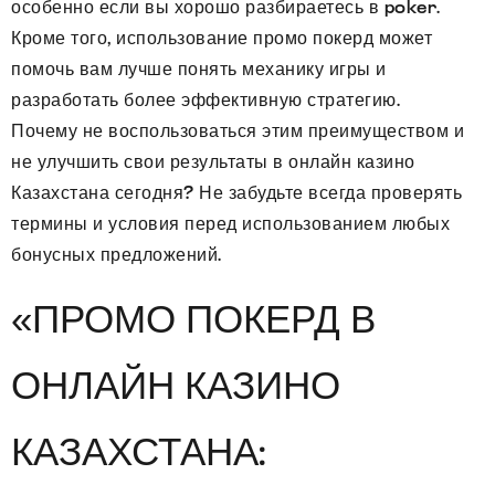
особенно если вы хорошо разбираетесь в poker.
Кроме того, использование промо покерд может
помочь вам лучше понять механику игры и
разработать более эффективную стратегию.
Почему не воспользоваться этим преимуществом и
не улучшить свои результаты в онлайн казино
Казахстана сегодня? Не забудьте всегда проверять
термины и условия перед использованием любых
бонусных предложений.
«ПРОМО ПОКЕРД В
ОНЛАЙН КАЗИНО
КАЗАХСТАНА: