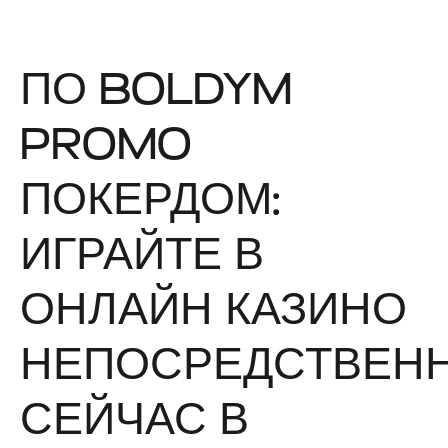
ПО BOLDYM
PROMO
ПОКЕРДОМ:
ИГРАЙТЕ В
ОНЛАЙН КАЗИНО
НЕПОСРЕДСТВЕН
СЕЙЧАС В