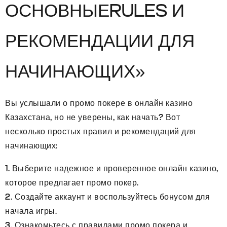
ОСНОВНЫЕRULES И
РЕКОМЕНДАЦИИ ДЛЯ
НАЧИНАЮЩИХ»
Вы услышали о промо покере в онлайн казино
Казахстана, но не уверены, как начать? Вот
несколько простых правил и рекомендаций для
начинающих:
1. Выберите надежное и проверенное онлайн казино,
которое предлагает промо покер.
2. Создайте аккаунт и воспользуйтесь бонусом для
начала игры.
3. Ознакомьтесь с правилами промо покера и