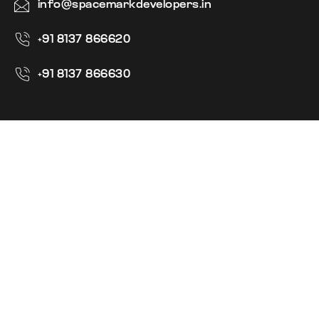
info@spacemarkdevelopers.in
+91 8137 866620
+91 8137 866630
ke
zlibrary
kingroyal
Galabet
jojobet
ankara escort
noraba