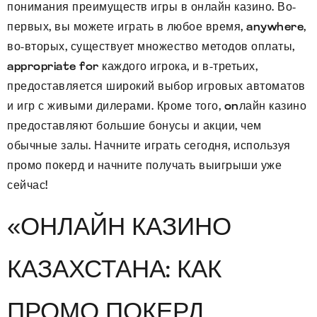
понимания преимуществ игры в онлайн казино. Во-
первых, вы можете играть в любое время, anywhere,
во-вторых, существует множество методов оплаты,
appropriate for каждого игрока, и в-третьих,
предоставляется широкий выбор игровых автоматов
и игр с живыми дилерами. Кроме того, onлайн казино
предоставляют большие бонусы и акции, чем
обычные залы. Начните играть сегодня, используя
промо покерд и начните получать выигрыши уже
сейчас!
«ОНЛАЙН КАЗИНО
КАЗАХСТАНА: КАК
ПРОМО ПОКЕРД