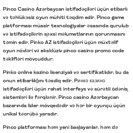
Pinco Casino Azərbaycan istifadəçiləri üçün etibarlı
və təhlükəsiz oyun mühiti təqdim edir. Pinco game
platforması müasir texnologiyalar əsasında qurulub
və istifadəçilərin şəxsi məlumatlarının qorunmasını
təmin edir. Pinko AZ istifadəçiləri üçün müxtəlif
oyun növləri və eksklüziv pinco casino promo code
təklifləri mövcuddur.
Pinko online kazino lisenziyalı və sertifikatlıdır, bu da
onun etibarlılığını təsdiq edir. Pинко казино
istifadəçiləri üçün rahat interfeys və sürətli ödəniş
sistemləri ilə fərqlənir. Pinco casino Azərbaycan
bazarında lider mövqedədir və hər bir oyunçu üçün
unikal təcrübə yaradır.
Pinco platforması həm yeni başlayanlar, həm də