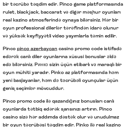
bir təcrübə təqdim edir. Pinco game platformasında
rulet, blackjack, baccarat və digər məşhur oyunları
real kazino atmosferində oynaya bilərsiniz. Hər bir
oyun professional dilerlər tərəfindən idarə olunur
və yüksək keyfiyyətli video yayımlarla təmin edilir.
Pinco
pinco azerbaycan
casino promo code istifadə
edərək canlı diler oyunlarına xüsusi bonuslar əldə
edə bilərsiniz. Pинко sizin üçün etibarlı və maraqlı bir
oyun mühiti yaradır. Pinko az platformasında həm
yeni başlayanlar, həm də təcrübəli oyunçular üçün
geniş seçimlər mövcuddur.
Pinco promo code ilə qazandığınız bonusları canlı
oyunlarda tətbiq edərək şansınızı artırın. Pinco
casino sizə hər addımda dəstək olur və unudulmaz
bir oyun təcrübəsi təqdim edir. Pinko ilə real kazino