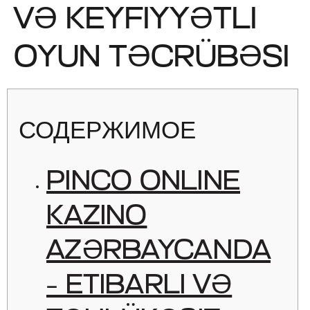
VƏ KEYFIYYƏTLI
OYUN TƏCRÜBƏSI
СОДЕРЖИМОЕ
PINCO ONLINE
KAZINO
AZƏRBAYCANDA
– ETIBARLI VƏ