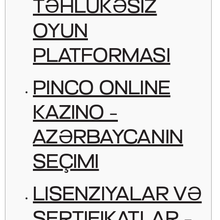
TƏHLÜKƏSIZ
OYUN
PLATFORMASI
PINCO ONLINE
KAZINO –
AZƏRBAYCANIN
SEÇIMI
LISENZIYALAR VƏ