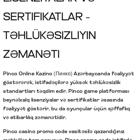
SERTIFIKATLAR –
TƏHLÜKƏSIZLIYIN
ZƏMANƏTI
Pinco Online Kazino (Пинко) Azərbaycanda fəaliyyət
göstərərək, istifadəçilərə yüksək təhlükəsizlik
standartları təqdim edir. Pinco game platforması
beynəlxalq lisenziyalar və sertifikatlar əsasında
fəaliyyət göstərir, bu da oyunçular üçün şəffaflıq
və etibarlılıq zəmanətidir.
Pinco casino promo code vasitəsilə qazandığınız