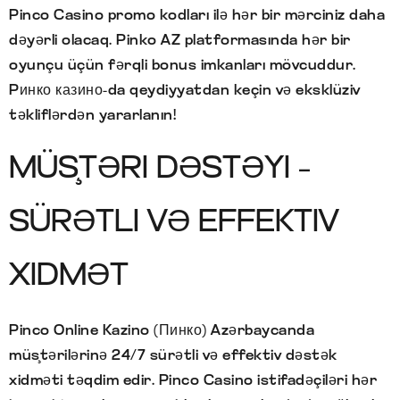
Pinco Casino promo kodları ilə hər bir mərciniz daha
dəyərli olacaq. Pinko AZ platformasında hər bir
oyunçu üçün fərqli bonus imkanları mövcuddur.
Pинко казино-da qeydiyyatdan keçin və eksklüziv
təkliflərdən yararlanın!
MÜŞTƏRI DƏSTƏYI –
SÜRƏTLI VƏ EFFEKTIV
XIDMƏT
Pinco Online Kazino (Пинко) Azərbaycanda
müştərilərinə 24/7 sürətli və effektiv dəstək
xidməti təqdim edir. Pinco Casino istifadəçiləri hər