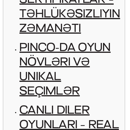
SERTIFIKATLAR –
TƏHLÜKƏSIZLIYIN
ZƏMANƏTI
PINCO-DA OYUN
NÖVLƏRI VƏ
UNIKAL
SEÇIMLƏR
CANLI DILER
OYUNLARI – REAL