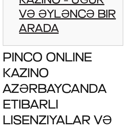
KAZINO – UĞUR
VƏ ƏYLƏNCƏ BIR
ARADA
PINCO ONLINE
KAZINO
AZƏRBAYCANDA
ETIBARLI
LISENZIYALAR VƏ