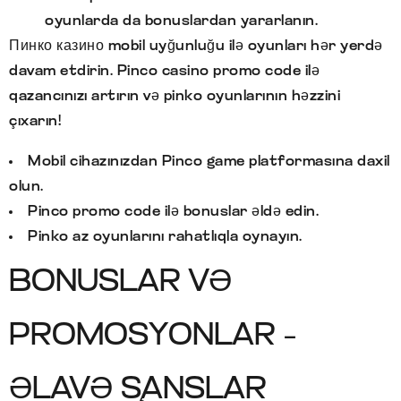
oyunlarda da bonuslardan yararlanın.
Пинко казино mobil uyğunluğu ilə oyunları hər yerdə
davam etdirin. Pinco casino promo code ilə
qazancınızı artırın və pinko oyunlarının həzzini
çıxarın!
Mobil cihazınızdan Pinco game platformasına daxil
olun.
Pinco promo code ilə bonuslar əldə edin.
Pinko az oyunlarını rahatlıqla oynayın.
BONUSLAR VƏ
PROMOSYONLAR –
ƏLAVƏ ŞANSLAR