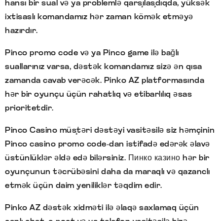
hansı bir sual və ya problemlə qarşılaşdıqda, yüksək
ixtisaslı komandamız hər zaman kömək etməyə
hazırdır.
Pinco promo code və ya Pinco game ilə bağlı
suallarınız varsa, dəstək komandamız sizə ən qısa
zamanda cavab verəcək. Pinko AZ platformasında
hər bir oyunçu üçün rahatlıq və etibarlılıq əsas
prioritetdir.
Pinco Casino müştəri dəstəyi vasitəsilə siz həmçinin
Pinco casino promo code-dan istifadə edərək əlavə
üstünlüklər əldə edə bilərsiniz. Пинко казино hər bir
oyunçunun təcrübəsini daha da maraqlı və qazanclı
etmək üçün daim yeniliklər təqdim edir.
Pinko AZ dəstək xidməti ilə əlaqə saxlamaq üçün