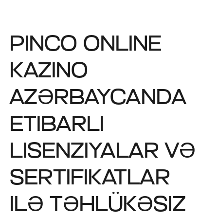
PINCO ONLINE
KAZINO
AZƏRBAYCANDA
ETIBARLI
LISENZIYALAR VƏ
SERTIFIKATLAR
ILƏ TƏHLÜKƏSIZ