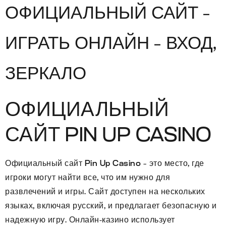
ОФИЦИАЛЬНЫЙ САЙТ –
ИГРАТЬ ОНЛАЙН – ВХОД,
ЗЕРКАЛО
ОФИЦИАЛЬНЫЙ
САЙТ PIN UP CASINO
Официальный сайт Pin Up Casino – это место, где
игроки могут найти все, что им нужно для
развлечений и игры. Сайт доступен на нескольких
языках, включая русский, и предлагает безопасную и
надежную игру. Онлайн-казино использует