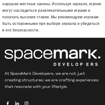
нарушая местные законы. Используя зеркало, игроки
могут насладиться развлекательными играми и
получать высокие ставки. Мы рекомендуем игрокам
быть осторожными при выборе зеркала и убедиться
в его безопасности.
At SpaceMark Developers, we are not just
creating structures; we are crafting experiences
that resonate with your lifestyle.