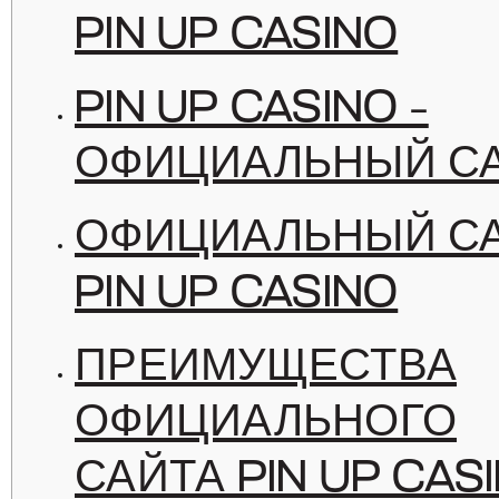
PIN UP CASINO
PIN UP CASINO –
ОФИЦИАЛЬНЫЙ С
ОФИЦИАЛЬНЫЙ С
PIN UP CASINO
ПРЕИМУЩЕСТВА
ОФИЦИАЛЬНОГО
САЙТА PIN UP CAS