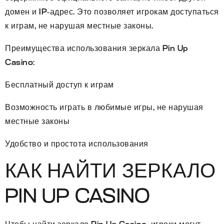
домен и IP-адрес. Это позволяет игрокам доступаться
к играм, не нарушая местные законы.
Преимущества использования зеркала Pin Up
Casino:
Бесплатный доступ к играм
Возможность играть в любимые игры, не нарушая
местные законы
Удобство и простота использования
КАК НАЙТИ ЗЕРКАЛО
PIN UP CASINO