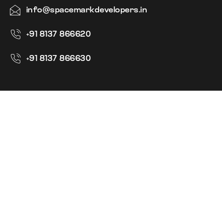
info@spacemarkdevelopers.in
+91 8137 866620
+91 8137 866630
l
Galabet
jojobet
non gamstop casinos
antalya escort