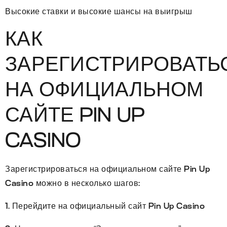
Высокие ставки и высокие шансы на выигрыш
КАК
ЗАРЕГИСТРИРОВАТЬ
НА ОФИЦИАЛЬНОМ
САЙТЕ PIN UP
CASINO
Зарегистрироваться на официальном сайте Pin Up
Casino можно в несколько шагов:
1. Перейдите на официальный сайт Pin Up Casino