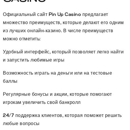
Официальный сайт Pin Up Casino предлагает
множество преимуществ, которые делают его одним
из лучших онлайн-казино. В числе преимуществ
можно отметить:
Удобный интерфейс, который позволяет легко найти
и запустить любимые игры
Возможность играть на деньги или на тестовые
баллы
Регулярные бонусы и акции, которые помогают
игрокам увеличить свой банкролл
24/7 поддержка клиентов, которая поможет решить
любые вопросы