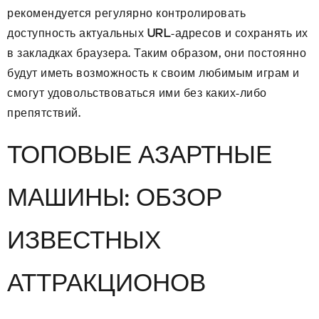
рекомендуется регулярно контролировать
доступность актуальных URL-адресов и сохранять их
в закладках браузера. Таким образом, они постоянно
будут иметь возможность к своим любимым играм и
смогут удовольствоваться ими без каких-либо
препятствий.
ТОПОВЫЕ АЗАРТНЫЕ
МАШИНЫ: ОБЗОР
ИЗВЕСТНЫХ
АТТРАКЦИОНОВ