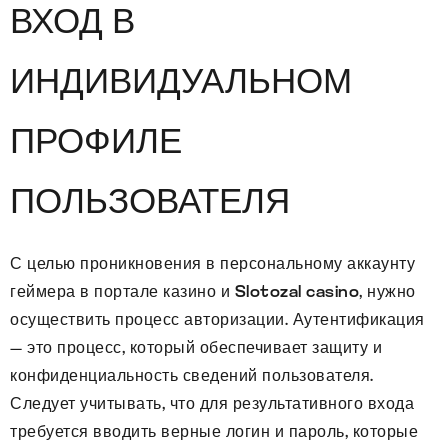
ВХОД В
ИНДИВИДУАЛЬНОМ
ПРОФИЛЕ
ПОЛЬЗОВАТЕЛЯ
С целью проникновения в персональному аккаунту
геймера в портале казино и Slotozal casino, нужно
осуществить процесс авторизации. Аутентификация
— это процесс, который обеспечивает защиту и
конфиденциальность сведений пользователя.
Следует учитывать, что для результативного входа
требуется вводить верные логин и пароль, которые