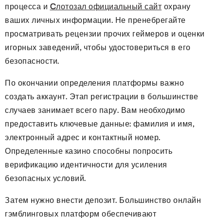
процесса и
Cлотозал официальный сайт
охрану
ваших личных информации. Не пренебрегайте
просматривать рецензии прочих геймеров и оценки
игорных заведений, чтобы удостовериться в его
безопасности.
По окончании определения платформы важно
создать аккаунт. Этап регистрации в большинстве
случаев занимает всего пару. Вам необходимо
предоставить ключевые данные: фамилия и имя,
электронный адрес и контактный номер.
Определенные казино способны попросить
верификацию идентичности для усиления
безопасных условий.
Затем нужно внести депозит. Большинство онлайн
гэмблинговых платформ обеспечивают