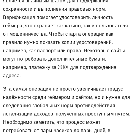
является значимым шагом для поддержания
сохранности и выполнения правовых норм.
Верификация помогает удостоверить личность
геймера, что охраняет как казино, так и пользователя
от мошенничества. Чтобы старта операции как
правило нужно показать копии удостоверений,
например, как паспорт или права. Некоторые сайты
могут потребовать дополнительные бумаги,
например, платежку за ЖКХ для подтверждения
адреса.
Эта самая операция не просто увеличивает градус
надёжности среди геймером и сайтом, но и нужна для
следования глобальных норм противодействия
легализации доходов, полученных преступным путем.
Необходимо заметить, что процесс может
потребовать от пары часиков до пары дней, в