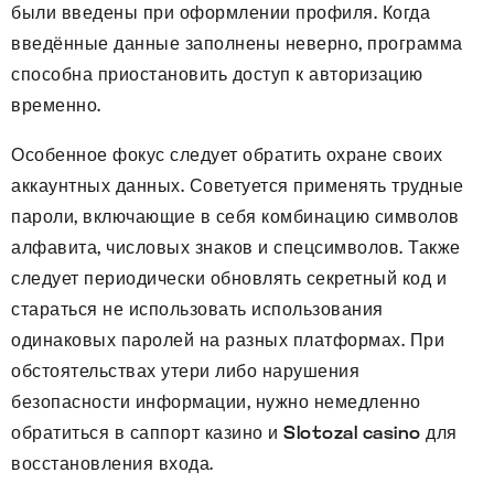
были введены при оформлении профиля. Когда
введённые данные заполнены неверно, программа
способна приостановить доступ к авторизацию
временно.
Особенное фокус следует обратить охране своих
аккаунтных данных. Советуется применять трудные
пароли, включающие в себя комбинацию символов
алфавита, числовых знаков и спецсимволов. Также
следует периодически обновлять секретный код и
стараться не использовать использования
одинаковых паролей на разных платформах. При
обстоятельствах утери либо нарушения
безопасности информации, нужно немедленно
обратиться в саппорт казино и Slotozal casino для
восстановления входа.