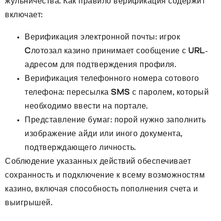
жульничества. Как правило верификация содержит
включает:
Верификация электронной почты: игрок
Cлотозал казино принимает сообщение с URL-
адресом для подтверждения профиля.
Верификация телефонного номера сотового
телефона: пересылка SMS с паролем, который
необходимо ввести на портале.
Представление бумаг: порой нужно заполнить
изображение айди или иного документа,
подтверждающего личность.
Соблюдение указанных действий обеспечивает
сохранность и подключение к всему возможностям
казино, включая способность пополнения счета и
выигрышей.