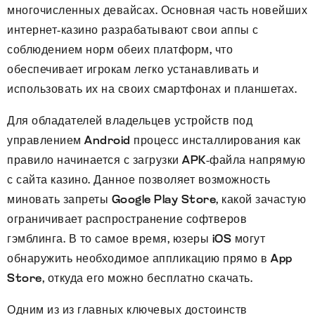
многочисленных девайсах. Основная часть новейших
интернет-казино разрабатывают свои аппы с
соблюдением норм обеих платформ, что
обеспечивает игрокам легко устанавливать и
использовать их на своих смартфонах и планшетах.
Для обладателей владельцев устройств под
управлением Android процесс инсталлирования как
правило начинается с загрузки APK-файла напрямую
с сайта казино. Данное позволяет возможность
миновать запреты Google Play Store, какой зачастую
ограничивает распространение софтверов
гэмблинга. В то самое время, юзеры iOS могут
обнаружить необходимое аппликацию прямо в App
Store, откуда его можно бесплатно скачать.
Одним из из главных ключевых достоинств