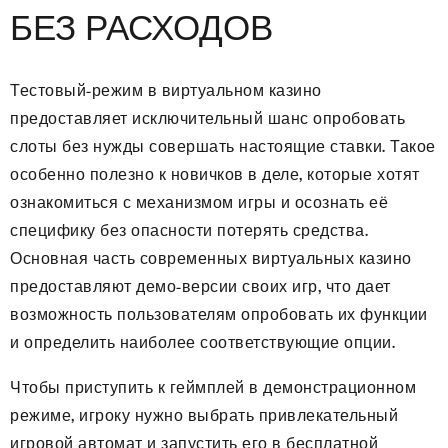
БЕЗ РАСХОДОВ
Тестовый-режим в виртуальном казино
предоставляет исключительный шанс опробовать
слоты без нужды совершать настоящие ставки. Такое
особенно полезно к новичков в деле, которые хотят
ознакомиться с механизмом игры и осознать её
специфику без опасности потерять средства.
Основная часть современных виртуальных казино
предоставляют демо-версии своих игр, что дает
возможность пользователям опробовать их функции
и определить наиболее соответствующие опции.
Чтобы приступить к геймплей в демонстрационном
режиме, игроку нужно выбрать привлекательный
игровой автомат и запустить его в бесплатной