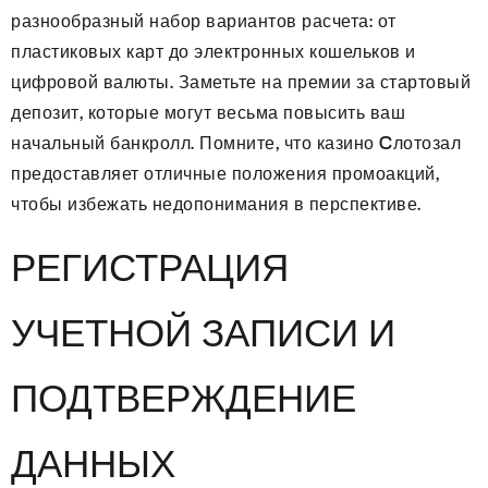
разнообразный набор вариантов расчета: от
пластиковых карт до электронных кошельков и
цифровой валюты. Заметьте на премии за стартовый
депозит, которые могут весьма повысить ваш
начальный банкролл. Помните, что казино Cлотозал
предоставляет отличные положения промоакций,
чтобы избежать недопонимания в перспективе.
РЕГИСТРАЦИЯ
УЧЕТНОЙ ЗАПИСИ И
ПОДТВЕРЖДЕНИЕ
ДАННЫХ