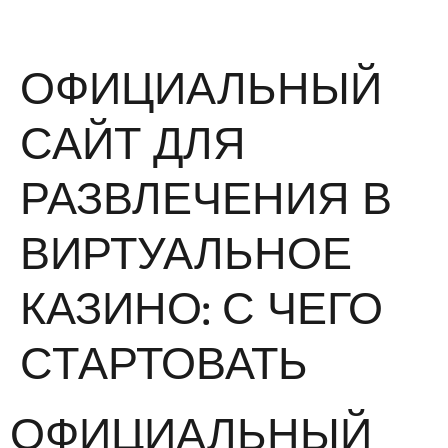
ОФИЦИАЛЬНЫЙ
САЙТ ДЛЯ
РАЗВЛЕЧЕНИЯ В
ВИРТУАЛЬНОЕ
КАЗИНО: С ЧЕГО
СТАРТОВАТЬ
ОФИЦИАЛЬНЫЙ