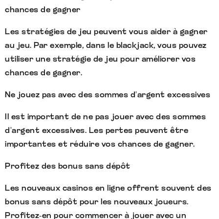
chances de gagner
Les stratégies de jeu peuvent vous aider à gagner
au jeu. Par exemple, dans le blackjack, vous pouvez
utiliser une stratégie de jeu pour améliorer vos
chances de gagner.
Ne jouez pas avec des sommes d’argent excessives
Il est important de ne pas jouer avec des sommes
d’argent excessives. Les pertes peuvent être
importantes et réduire vos chances de gagner.
Profitez des bonus sans dépôt
Les nouveaux casinos en ligne offrent souvent des
bonus sans dépôt pour les nouveaux joueurs.
Profitez-en pour commencer à jouer avec un