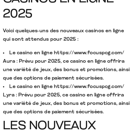
2025
Voici quelques-uns des nouveaux casinos en ligne
qui sont attendus pour 2025 :
Le casino en ligne https://www.focuspcg.com/
Aura : Prévu pour 2025, ce casino en ligne offrira
une variété de jeux, des bonus et promotions, ainsi
que des options de paiement sécurisées.
Le casino en ligne https://www.focuspcg.com/
Lyra : Prévu pour 2025, ce casino en ligne offrira
une variété de jeux, des bonus et promotions, ainsi
que des options de paiement sécurisées.
LES NOUVEAUX