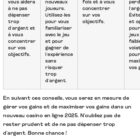
vous aidera
nouveaux
fois et à vous
perd
à ne pas
joueurs.
concentrer
l’arg
dépenser
Utilisez-les
sur vos
Évit
trop
pour vous
objectifs.
et o
d’argent et
familiariser
pour
à vous
avec le jeu
jeux
concentrer
et pour
faibl
sur vos
gagner de
volat
objectifs.
l’expérience
pou
sans
maxi
risquer
vos 
trop
d’argent.
En suivant ces conseils, vous serez en mesure de
gérer vos gains et de maximiser vos gains dans un
nouveau casino en ligne 2025. N’oubliez pas de
rester prudent et de ne pas dépenser trop
d’argent. Bonne chance !