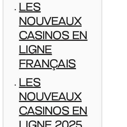
LES
NOUVEAUX
CASINOS EN
LIGNE
FRANÇAIS
LES
NOUVEAUX
CASINOS EN
LIGNE 2025