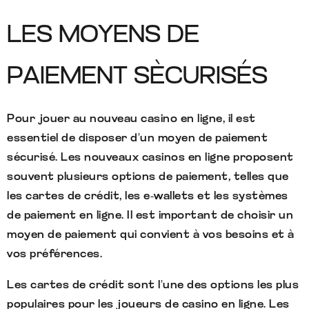
LES MOYENS DE
PAIEMENT SÈCURISÉS
Pour jouer au nouveau casino en ligne, il est
essentiel de disposer d’un moyen de paiement
sécurisé. Les nouveaux casinos en ligne proposent
souvent plusieurs options de paiement, telles que
les cartes de crédit, les e-wallets et les systèmes
de paiement en ligne. Il est important de choisir un
moyen de paiement qui convient à vos besoins et à
vos préférences.
Les cartes de crédit sont l’une des options les plus
populaires pour les joueurs de casino en ligne. Les