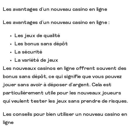
Les avantages d’un nouveau casino en ligne
Les avantages d’un nouveau casino en ligne :
Les jeux de qualité
Les bonus sans dépôt
La sécurité
La variété de jeux
Les nouveaux casinos en ligne offrent souvent des
bonus sans dépôt, ce qui signifie que vous pouvez
jouer sans avoir à déposer d’argent. Cela est
particulièrement utile pour les nouveaux joueurs
qui veulent tester les jeux sans prendre de risques.
Les conseils pour bien utiliser un nouveau casino en
ligne