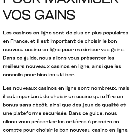
VOS GAINS
Les casinos en ligne sont de plus en plus populaires
en France, et il est important de choisir le bon
nouveau casino en ligne pour maximiser vos gains.
Dans ce guide, nous allons vous présenter les
meilleurs nouveaux casinos en ligne, ainsi que les
conseils pour bien les utiliser.
Les nouveaux casinos en ligne sont nombreux, mais
il est important de choisir un casino qui offre un
bonus sans dépôt, ainsi que des jeux de qualité et
une plateforme sécurisée. Dans ce guide, nous
allons vous présenter les critères à prendre en
compte pour choisir le bon nouveau casino en ligne.