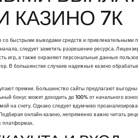
 КАЗИНО 7К
но со быстрыми выводами средств и привлекательными 
начала, следует заметить разрешение ресурса. Лиценз
ть игр, а также охраняют персональные данные пользов
ктор. В большинстве случаев надежные казино обрабатыв
тупают премии. Большинство сайты предлагают выгодны
ьный бонус может доходить до 100% от начального взно
мой на счету. Однако следует вдумчиво проанализирова
одбирая онлайн-казино, непременно важно читать рецен
х платформах.