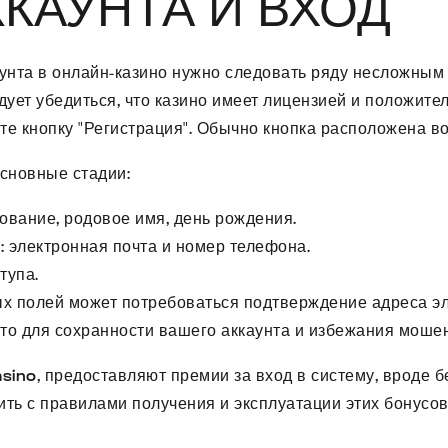
КАУНТА И ВХОД
нта в онлайн-казино нужно следовать ряду несложным д
ует убедиться, что казино имеет лицензией и положите
те кнопку "Регистрация". Обычно кнопка расположена во
сновные стадии:
вание, родовое имя, день рождения.
 электронная почта и номер телефона.
тупа.
х полей может потребоваться подтверждение адреса эл
то для сохранности вашего аккаунта и избежания моше
sino, предоставляют премии за вход в систему, вроде
чить с правилами получения и эксплуатации этих бонусо