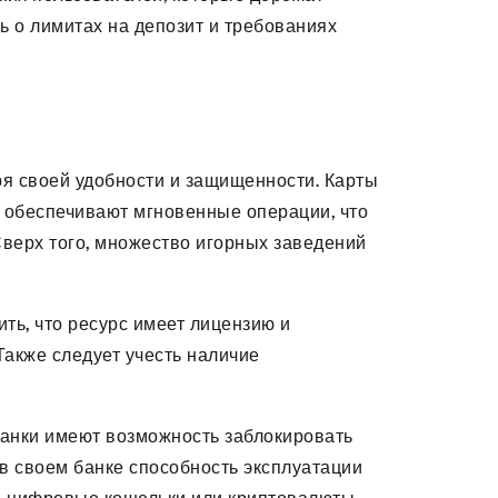
 о лимитах на депозит и требованиях
я своей удобности и защищенности. Карты
 обеспечивают мгновенные операции, что
Сверх того, множество игорных заведений
ть, что ресурс имеет лицензию и
Также следует учесть наличие
банки имеют возможность заблокировать
 в своем банке способность эксплуатации