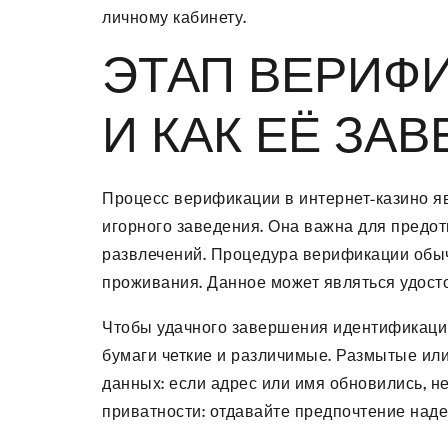
личному кабинету.
ЭТАП ВЕРИФИ
И КАК ЕЁ ЗА
Процесс верификации в интернет-казино яв
игорного заведения. Она важна для предо
развлечений. Процедура верификации обы
проживания. Данное может являться удосто
Чтобы удачного завершения идентификации
бумаги четкие и различимые. Размытые или
данных: если адрес или имя обновились, н
приватности: отдавайте предпочтение над