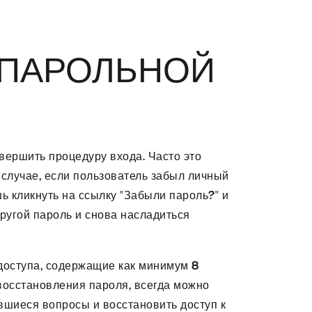
 ПАРОЛЬНОЙ
вершить процедуру входа. Часто это
 случае, если пользователь забыл личный
ь кликнуть на ссылку "Забыли пароль?" и
ругой пароль и снова насладиться
 доступа, содержащие как минимум 8
восстановления пароля, всегда можно
вшиеся вопросы и восстановить доступ к