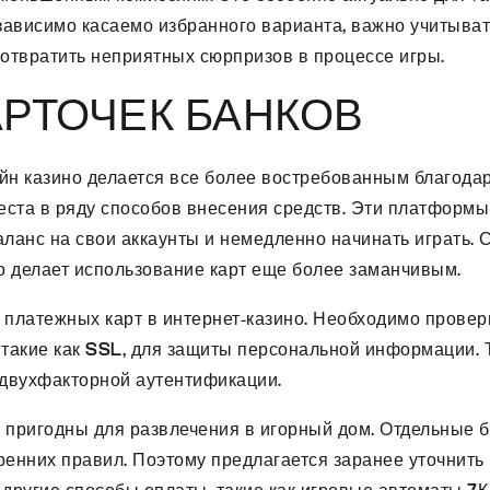
ависимо касаемо избранного варианта, важно учитывать
отвратить неприятных сюрпризов в процессе игры.
РТОЧЕК БАНКОВ
йн казино делается все более востребованным благодар
ста в ряду способов внесения средств. Эти платформы
ланс на свои аккаунты и немедленно начинать играть. 
о делает использование карт еще более заманчивым.
платежных карт в интернет-казино. Необходимо провери
такие как SSL, для защиты персональной информации. 
 двухфакторной аутентификации.
 пригодны для развлечения в игорный дом. Отдельные 
тренних правил. Поэтому предлагается заранее уточнить