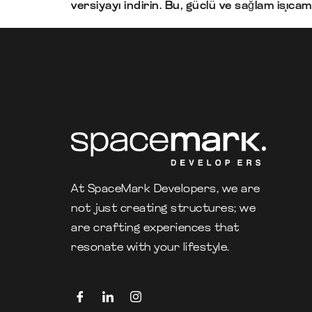
versiyayı indirin. Bu, güclü ve sağlam işıc
At SpaceMark Developers, we are
not just creating structures; we
are crafting experiences that
resonate with your lifestyle.