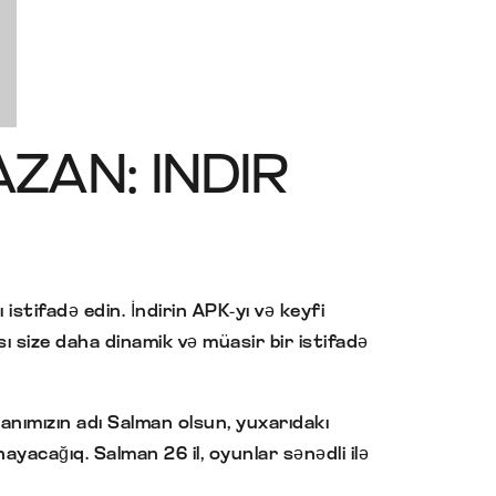
ZAN: INDIR
stifadə edin. İndirin APK-yı və keyfi
ı size daha dinamik və müasir bir istifadə
xanımızın adı Salman olsun, yuxarıdakı
nayacağıq. Salman 26 il, oyunlar sənədli ilə