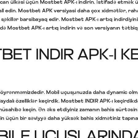
aycan ülkəsi üçün Mostbet APK-ı indirin. İstifadə etm
ll edin. Mostbet APK versiyasi daha çox xidmətlər, rahat
əkillər barsibayaq edir. Mostbet APK-ı artıq indirdiyin
ndə Mostbet APK-ı artıq indirin və son versiyanın tətbiq e
ET INDIR APK-I KE
m öyrənməmizdedir. Mobil uçuşunuzda daha dynamic olma
faydalı özelliklər keçirdik. Mostbet INDIR APK-ı keçirdik
müsahibə keçin. Ən əks etdiyiniz zamanın bahis sürtəsini
in üçün bir səviyyə daha yüksək bahis xidmətiniz tapına
LE UÇUŞLARINDA 