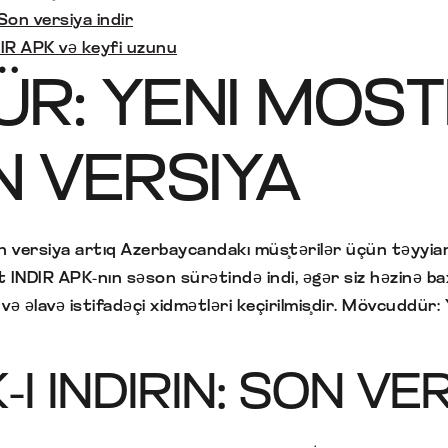
Son versiya indir
DIR APK və keyfi uzunu
: YENI MOSTB
 VERSIYA
versiya artıq Azerbaycandakı müştərilər üçün təyyiarl
t INDIR APK-nın səson sürətində indi, əgər siz həzinə ba
və əlavə istifadəçi xidmətləri keçirilmişdir. Mövcuddür
I INDIRIN: SON VE