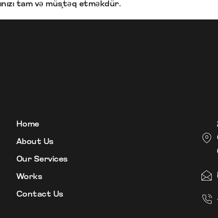
amınızı tam və müştəq etməkdür.
Home
About Us
Our Services
Works
Contact Us