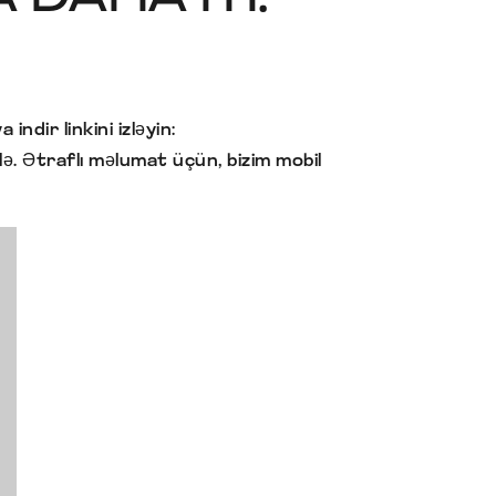
ndir linkini izləyin:
lə. Ətraflı məlumat üçün, bizim mobil