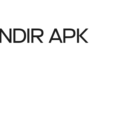
NDIR APK