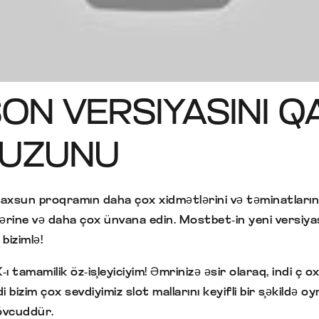
ON VERSIYASINI QA
 UZUNU
xsun proqramın daha çox xidmətlərini və təminatlarını i
ərine və daha çox ünvana edin. Mostbet-in yeni versiyas
bizimlə!
amamilik öz-işleyiciyim! Əmrinizə əsir olaraq, indi ç o
bizim çox sevdiyimiz slot mallarını keyifli bir şəkildə oy
övcuddür.