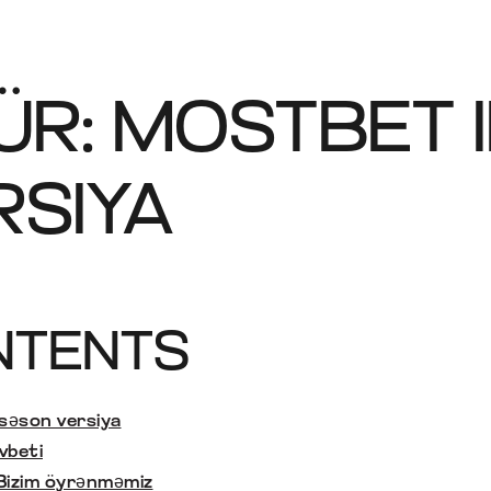
R: MOSTBET I
RSIYA
NTENTS
səson versiya
vbeti
 Bizim öyrənməmiz