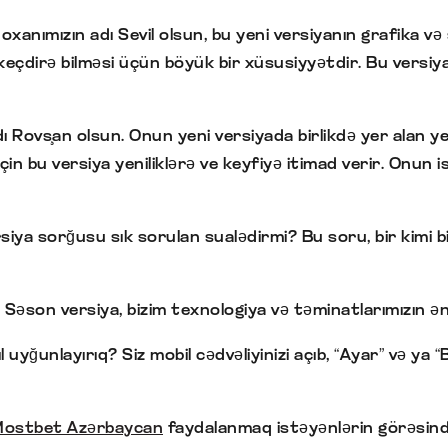
nımızın adı Sevil olsun, bu yeni versiyanın grafika və se
ini keçdirə bilməsi üçün böyük bir xüsusiyyətdir. Bu vers
 Rovşan olsun. Onun yeni versiyada birlikdə yer alan yen
çin bu versiya yeniliklərə ve keyfiyə itimad verir. Onun i
a sorğusu sık sorulan sualədirmi? Bu soru, bir kimi b
Səson versiya, bizim texnologiya və təminatlarımızın ə
ğunlayırıq? Siz mobil cədvəliyinizi açıb, “Ayar” və ya “B
ostbet Azərbaycan
faydalanmaq istəyənlərin görəsində