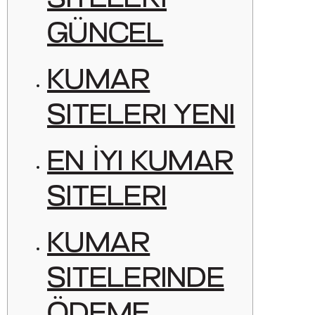
SITELERI
GÜNCEL
KUMAR
SITELERI YENI
EN İYI KUMAR
SITELERI
KUMAR
SITELERINDE