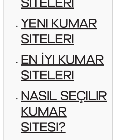
SITELERI
YENI KUMAR
SITELERI
EN İYI KUMAR
SITELERI
NASIL SEÇILIR
KUMAR
SITESI?