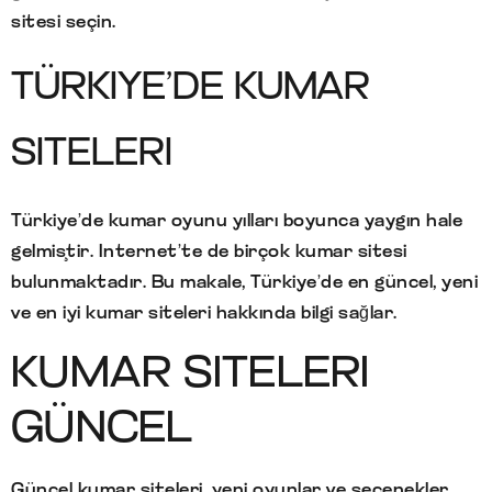
sitesi seçin.
TÜRKIYE’DE KUMAR
SITELERI
Türkiye’de kumar oyunu yılları boyunca yaygın hale
gelmiştir. Internet’te de birçok kumar sitesi
bulunmaktadır. Bu makale, Türkiye’de en güncel, yeni
ve en iyi kumar siteleri hakkında bilgi sağlar.
KUMAR SITELERI
GÜNCEL
Güncel kumar siteleri, yeni oyunlar ve seçenekler