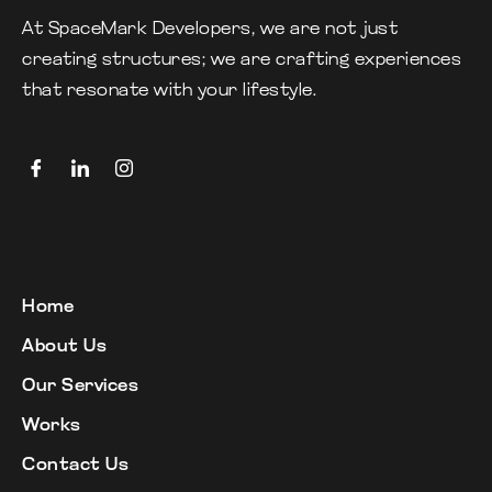
At SpaceMark Developers, we are not just
creating structures; we are crafting experiences
that resonate with your lifestyle.
Home
About Us
Our Services
Works
Contact Us