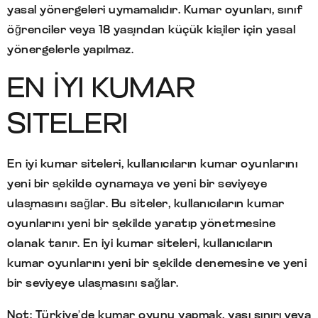
yasal yönergeleri uymamalıdır. Kumar oyunları, sınıf
öğrenciler veya 18 yaşından küçük kişiler için yasal
yönergelerle yapılmaz.
EN İYI KUMAR
SITELERI
En iyi kumar siteleri, kullanıcıların kumar oyunlarını
yeni bir şekilde oynamaya ve yeni bir seviyeye
ulaşmasını sağlar. Bu siteler, kullanıcıların kumar
oyunlarını yeni bir şekilde yaratıp yönetmesine
olanak tanır. En iyi kumar siteleri, kullanıcıların
kumar oyunlarını yeni bir şekilde denemesine ve yeni
bir seviyeye ulaşmasını sağlar.
Not: Türkiye’de kumar oyunu yapmak, yası sınırı veya