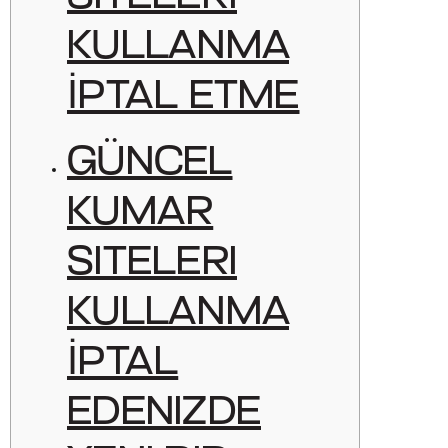
KULLANMA
İPTAL ETME
GÜNCEL
KUMAR
SITELERI
KULLANMA
İPTAL
EDENIZDE