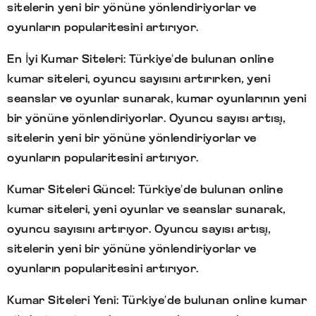
sitelerin yeni bir yönüne yönlendiriyorlar ve
oyunların popularitesini artırıyor.
En İyi Kumar Siteleri: Türkiye’de bulunan online
kumar siteleri, oyuncu sayısını artırırken, yeni
seanslar ve oyunlar sunarak, kumar oyunlarının yeni
bir yönüne yönlendiriyorlar. Oyuncu sayısı artışı,
sitelerin yeni bir yönüne yönlendiriyorlar ve
oyunların popularitesini artırıyor.
Kumar Siteleri Güncel: Türkiye’de bulunan online
kumar siteleri, yeni oyunlar ve seanslar sunarak,
oyuncu sayısını artırıyor. Oyuncu sayısı artışı,
sitelerin yeni bir yönüne yönlendiriyorlar ve
oyunların popularitesini artırıyor.
Kumar Siteleri Yeni: Türkiye’de bulunan online kumar