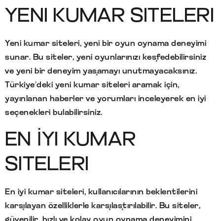
YENI KUMAR SITELERI
Yeni kumar siteleri, yeni bir oyun oynama deneyimi
sunar. Bu siteler, yeni oyunlarınızı keşfedebilirsiniz
ve yeni bir deneyim yaşamayı unutmayacaksınız.
Türkiye’deki yeni kumar siteleri aramak için,
yayınlanan haberler ve yorumları inceleyerek en iyi
seçenekleri bulabilirsiniz.
EN İYI KUMAR
SITELERI
En iyi kumar siteleri, kullanıcılarının beklentilerini
karşılayan özelliklerle karşılaştırılabilir. Bu siteler,
güvenilir, hızlı ve kolay oyun oynama deneyimini