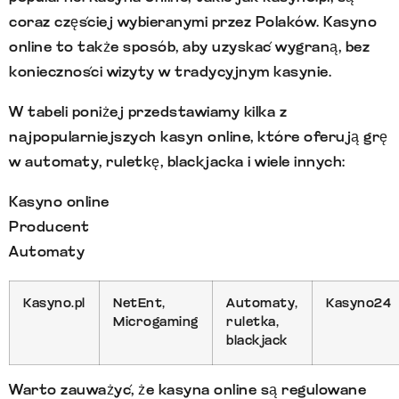
coraz częściej wybieranymi przez Polaków. Kasyno
online to także sposób, aby uzyskać wygraną, bez
konieczności wizyty w tradycyjnym kasynie.
W tabeli poniżej przedstawiamy kilka z
najpopularniejszych kasyn online, które oferują grę
w automaty, ruletkę, blackjacka i wiele innych:
Kasyno online
Producent
Automaty
Kasyno.pl
NetEnt,
Automaty,
Kasyno24
Microgaming
ruletka,
blackjack
Warto zauważyć, że kasyna online są regulowane