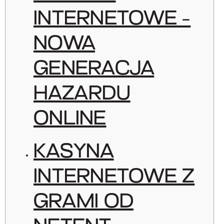
INTERNETOWE –
NOWA
GENERACJA
HAZARDU
ONLINE
KASYNA
INTERNETOWE Z
GRAMI OD