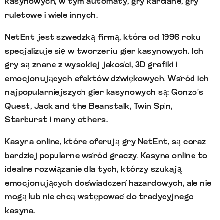
kasynowych, w tym automaty, gry karciane, gry
ruletowe i wiele innych.
NetEnt jest szwedzką firmą, która od 1996 roku
specjalizuje się w tworzeniu gier kasynowych. Ich
gry są znane z wysokiej jakości, 3D grafiki i
emocjonujących efektów dźwiękowych. Wśród ich
najpopularniejszych gier kasynowych są: Gonzo’s
Quest, Jack and the Beanstalk, Twin Spin,
Starburst i many others.
Kasyna online, które oferują gry NetEnt, są coraz
bardziej popularne wśród graczy. Kasyna online to
idealne rozwiązanie dla tych, którzy szukają
emocjonujących doświadczeń hazardowych, ale nie
mogą lub nie chcą wstępować do tradycyjnego
kasyna.