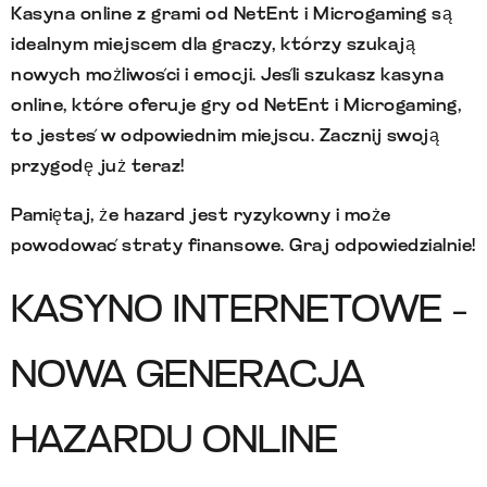
Kasyna online z grami od NetEnt i Microgaming są
idealnym miejscem dla graczy, którzy szukają
nowych możliwości i emocji. Jeśli szukasz kasyna
online, które oferuje gry od NetEnt i Microgaming,
to jesteś w odpowiednim miejscu. Zacznij swoją
przygodę już teraz!
Pamiętaj, że hazard jest ryzykowny i może
powodować straty finansowe. Graj odpowiedzialnie!
KASYNO INTERNETOWE –
NOWA GENERACJA
HAZARDU ONLINE