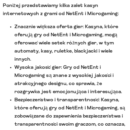
Poniżej przedstawiamy kilka zalet kasyn
internetowych z grami od NetEnt i Microgaming:
Znacznie większa oferta gier: Kasyna, które
oferują gry od NetEnt i Microgaming, mogą
oferować wiele setek różnych gier, w tym
automaty, kasy, ruletke, blackjacki i wiele
innych.
Wysoka jakość gier: Gry od NetEnt i
Microgaming są znane z wysokiej jakości i
atrakcyjnego designu, co sprawia, że
rozgrywka jest emocjonująca i interesująca.
Bezpieczeństwo i transparentność: Kasyna,
które oferują gry od NetEnt i Microgaming, są
zobowiązane do zapewnienia bezpieczeństwa i
transparentności swoim graczom, co oznacza,