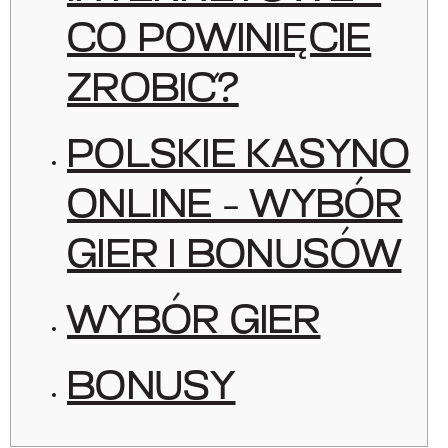
CO POWINIĘCIE
ZROBIĆ?
POLSKIE KASYNO
ONLINE – WYBÓR
GIER I BONUSÓW
WYBÓR GIER
BONUSY