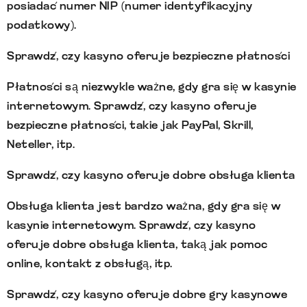
posiadać numer NIP (numer identyfikacyjny
podatkowy).
Sprawdź, czy kasyno oferuje bezpieczne płatności
Płatności są niezwykle ważne, gdy gra się w kasynie
internetowym. Sprawdź, czy kasyno oferuje
bezpieczne płatności, takie jak PayPal, Skrill,
Neteller, itp.
Sprawdź, czy kasyno oferuje dobre obsługa klienta
Obsługa klienta jest bardzo ważna, gdy gra się w
kasynie internetowym. Sprawdź, czy kasyno
oferuje dobre obsługa klienta, taką jak pomoc
online, kontakt z obsługą, itp.
Sprawdź, czy kasyno oferuje dobre gry kasynowe