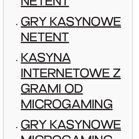
NETENT
GRY KASYNOWE
NETENT
KASYNA
INTERNETOWE Z
GRAMI OD
MICROGAMING
GRY KASYNOWE