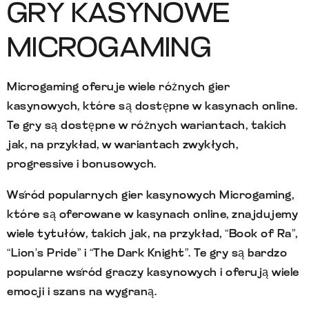
GRY KASYNOWE
MICROGAMING
Microgaming oferuje wiele różnych gier
kasynowych, które są dostępne w kasynach online.
Te gry są dostępne w różnych wariantach, takich
jak, na przykład, w wariantach zwykłych,
progressive i bonusowych.
Wśród popularnych gier kasynowych Microgaming,
które są oferowane w kasynach online, znajdujemy
wiele tytułów, takich jak, na przykład, “Book of Ra”,
“Lion’s Pride” i “The Dark Knight”. Te gry są bardzo
popularne wśród graczy kasynowych i oferują wiele
emocji i szans na wygraną.