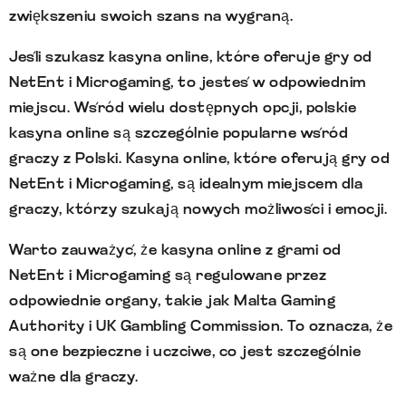
zwiększeniu swoich szans na wygraną.
Jeśli szukasz kasyna online, które oferuje gry od
NetEnt i Microgaming, to jesteś w odpowiednim
miejscu. Wśród wielu dostępnych opcji, polskie
kasyna online są szczególnie popularne wśród
graczy z Polski. Kasyna online, które oferują gry od
NetEnt i Microgaming, są idealnym miejscem dla
graczy, którzy szukają nowych możliwości i emocji.
Warto zauważyć, że kasyna online z grami od
NetEnt i Microgaming są regulowane przez
odpowiednie organy, takie jak Malta Gaming
Authority i UK Gambling Commission. To oznacza, że
są one bezpieczne i uczciwe, co jest szczególnie
ważne dla graczy.