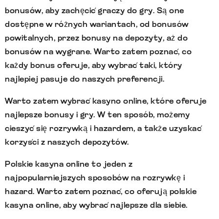
bonusów, aby zachęcić graczy do gry. Są one
dostępne w różnych wariantach, od bonusów
powitalnych, przez bonusy na depozyty, aż do
bonusów na wygrane. Warto zatem poznać, co
każdy bonus oferuje, aby wybrać taki, który
najlepiej pasuje do naszych preferencji.
Warto zatem wybrać kasyno online, które oferuje
najlepsze bonusy i gry. W ten sposób, możemy
cieszyć się rozrywką i hazardem, a także uzyskać
korzyści z naszych depozytów.
Polskie kasyna online to jeden z
najpopularniejszych sposobów na rozrywkę i
hazard. Warto zatem poznać, co oferują polskie
kasyna online, aby wybrać najlepsze dla siebie.