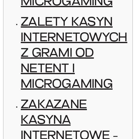
MICROGAMING
ZALETY KASYN
INTERNETOWYCH
Z GRAMI OD
NETENT I
MICROGAMING
ZAKAZANE
KASYNA
INTERNETOWE –