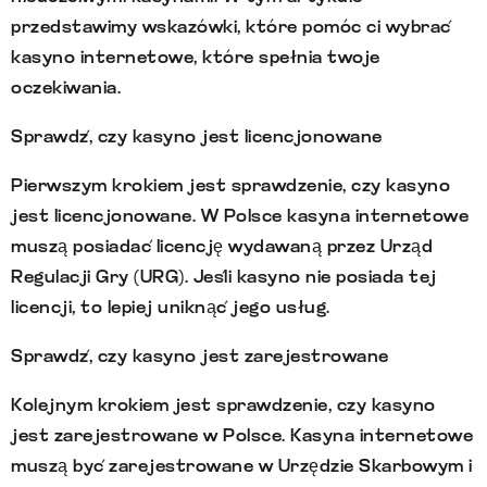
przedstawimy wskazówki, które pomóc ci wybrać
kasyno internetowe, które spełnia twoje
oczekiwania.
Sprawdź, czy kasyno jest licencjonowane
Pierwszym krokiem jest sprawdzenie, czy kasyno
jest licencjonowane. W Polsce kasyna internetowe
muszą posiadać licencję wydawaną przez Urząd
Regulacji Gry (URG). Jeśli kasyno nie posiada tej
licencji, to lepiej uniknąć jego usług.
Sprawdź, czy kasyno jest zarejestrowane
Kolejnym krokiem jest sprawdzenie, czy kasyno
jest zarejestrowane w Polsce. Kasyna internetowe
muszą być zarejestrowane w Urzędzie Skarbowym i