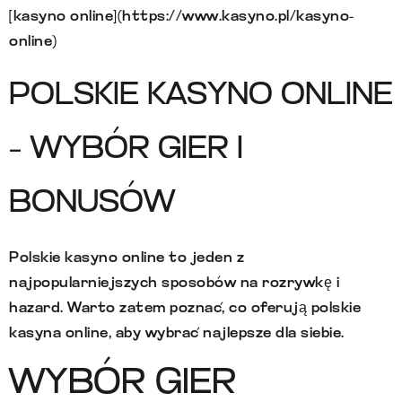
[kasyno online](https://www.kasyno.pl/kasyno-
online)
POLSKIE KASYNO ONLINE
– WYBÓR GIER I
BONUSÓW
Polskie kasyno online to jeden z
najpopularniejszych sposobów na rozrywkę i
hazard. Warto zatem poznać, co oferują polskie
kasyna online, aby wybrać najlepsze dla siebie.
WYBÓR GIER