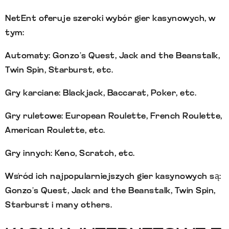
NetEnt oferuje szeroki wybór gier kasynowych, w
tym:
Automaty: Gonzo’s Quest, Jack and the Beanstalk,
Twin Spin, Starburst, etc.
Gry karciane: Blackjack, Baccarat, Poker, etc.
Gry ruletowe: European Roulette, French Roulette,
American Roulette, etc.
Gry innych: Keno, Scratch, etc.
Wśród ich najpopularniejszych gier kasynowych są:
Gonzo’s Quest, Jack and the Beanstalk, Twin Spin,
Starburst i many others.