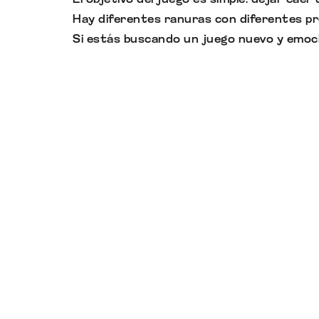
Hay diferentes ranuras con diferentes prem
Si estás buscando un juego nuevo y emocio