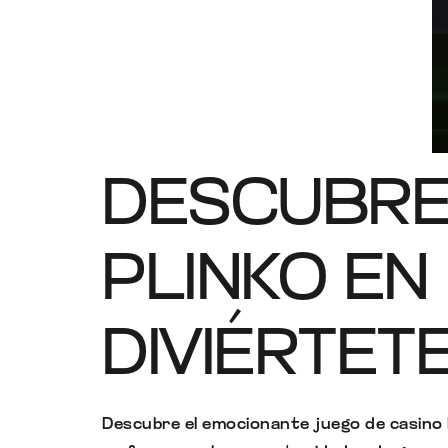
DESCUBRE
PLINKO EN 
DIVIÉRTET
Descubre el emocionante juego de casino Pl