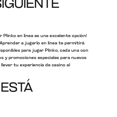
SIGUIENTE
r Plinko en línea es una excelente opción!
prender a jugarlo en línea te permitirá
isponibles para jugar Plinko, cada una con
os y promociones especiales para nuevos
levar tu experiencia de casino al
 ESTÁ