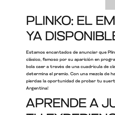
PLINKO: EL 
YA DISPONIBL
Estamos encantados de anunciar que Plinko
clásico, famoso por su aparición en progr
bola caer a través de una cuadrícula de cl
determina el premio. Con una mezcla de hab
pierdas la oportunidad de probar tu suert
Argentina!
APRENDE A JU