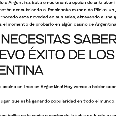
ndo a Argentina. Esta emocionante opción de entretenim
están descubriendo el fascinante mundo de Plinko, un 
orporado esta novedad en sus salas, atrayendo a una g
¡es el momento de probarlo en algún casino de Argentina
 NECESITAS SABE
UEVO ÉXITO DE LO
ENTINA
 casino en línea en Argentina! Hoy vamos a hablar sobre
e jugar que está ganando popularidad en todo el mundo
 una bolita en la parte superior de la tabla de juego y v