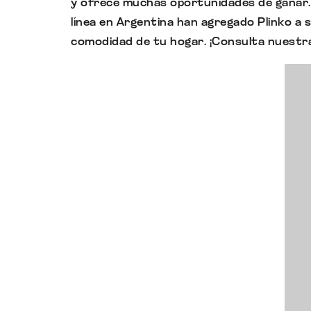
y ofrece muchas oportunidades de ganar. 
línea en Argentina han agregado Plinko a s
comodidad de tu hogar. ¡Consulta nuestra