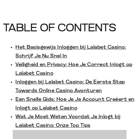
TABLE OF CONTENTS
Het Basisgewijs Inloggen bij Lalabet Casino:
Schrijf Je Nu Snel In
Veiligheid en Privacy: Hoe Je Correct Inlogt op
Lalabet Casino
Inloggen bij Lalabet Casino: De Eerste Stap
Towards Online Casino Avonturen
Een Snelle Gids: Hoe Je Je Account Creëert en
Inlogt op Lalabet Casino
Wat Je Moet Weten Voordat Je Inlogt bij
Lalabet Casino: Onze Top Tips