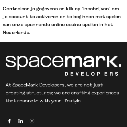
Controleer je gegevens en klik op “Inschrijven” om
je account te activeren en te beginnen met spelen
van onze spannende online casino spellen in het
Nederlands.
At SpaceMark Developers, we are not just
creating structures; we are crafting experiences
that resonate with your lifestyle.