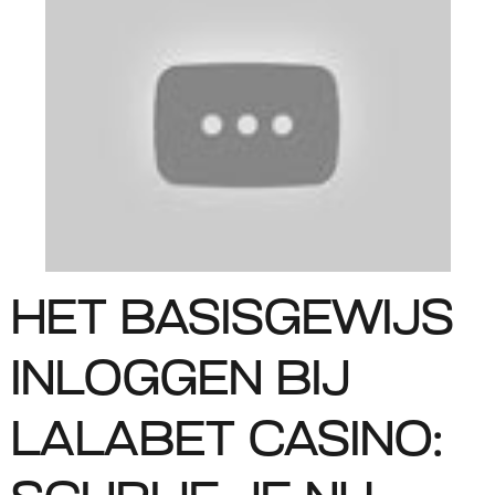
HET BASISGEWIJS
INLOGGEN BIJ
LALABET CASINO: