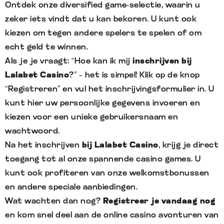
Ontdek onze diversified game-selectie, waarin u
zeker iets vindt dat u kan bekoren. U kunt ook
kiezen om tegen andere spelers te spelen of om
echt geld te winnen.
Als je je vraagt: “Hoe kan ik mij
inschrijven bij
Lalabet Casino
?” – het is simpel! Klik op de knop
“Registreren” en vul het inschrijvingsformulier in. U
kunt hier uw persoonlijke gegevens invoeren en
kiezen voor een unieke gebruikersnaam en
wachtwoord.
Na het inschrijven
bij Lalabet Casino
, krijg je direct
toegang tot al onze spannende casino games. U
kunt ook profiteren van onze welkomstbonussen
en andere speciale aanbiedingen.
Wat wachten dan nog?
Registreer je vandaag nog
en kom snel deel aan de online casino avonturen van