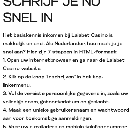
SCHRIJF JE NU
SNEL IN
Het basiskennis inkomen bij Lalabet Casino is
makkelijk en snel. Als Nederlander, hoe maak je je
snel aan? Hier zijn 7 stappen in HTML-formaat:
1. Open uw internetbrowser en ga naar de Lalabet
Casino-website.
2. Klik op de knop “Inschrijven” in het top-
linkermenu.
3. Vul de vereiste persoonlijke gegevens in, zoals uw
volledige naam, geboortedatum en geslacht.
4. Maak een unieke gebruikersnaam en wachtwoord
aan voor toekomstige aanmeldingen.
5. Voer uw e-mailadres en mobiele telefoonnummer