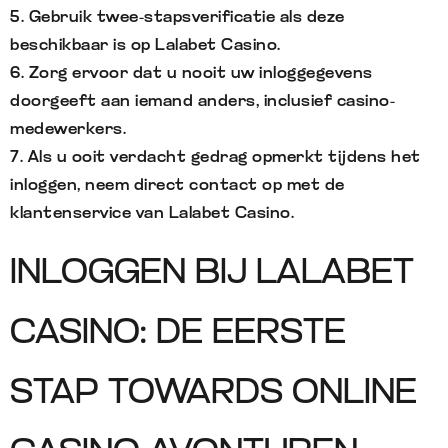
5. Gebruik twee-stapsverificatie als deze
beschikbaar is op Lalabet Casino.
6. Zorg ervoor dat u nooit uw inloggegevens
doorgeeft aan iemand anders, inclusief casino-
medewerkers.
7. Als u ooit verdacht gedrag opmerkt tijdens het
inloggen, neem direct contact op met de
klantenservice van Lalabet Casino.
INLOGGEN BIJ LALABET
CASINO: DE EERSTE
STAP TOWARDS ONLINE