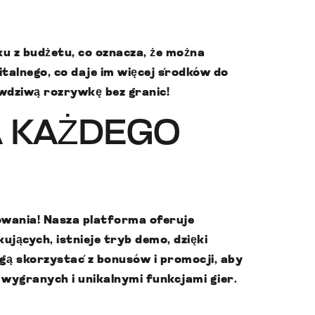
ku z budżetu
, co oznacza, że można
talnego, co daje im więcej środków do
wdziwą rozrywkę bez granic
!
A KAŻDEGO
owania! Nasza platforma oferuje
ujących, istnieje tryb demo, dzięki
gą skorzystać z bonusów i promocji, aby
 wygranych i unikalnymi funkcjami gier.