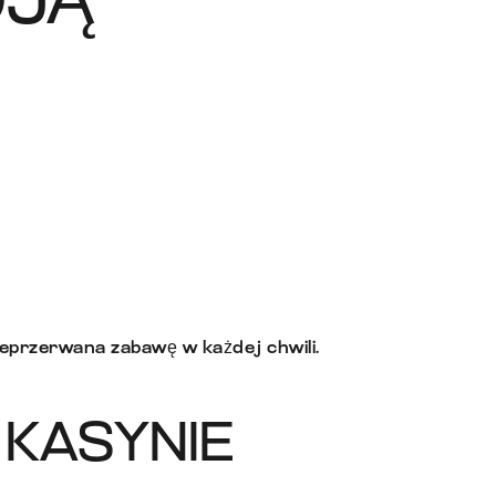
OJĄ
eprzerwana zabawę w każdej chwili.
 KASYNIE