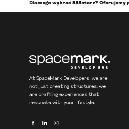
Dlaczego wybrać 888starz? Oferujemy pe
At SpaceMark Developers, we are
not just creating structures; we
are crafting experiences that
resonate with your lifestyle.