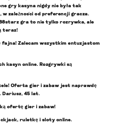
one gry kasyna nigdy nie była tak
 w zależności od preferencji gracza.
88starz gra to nie tylko rozrywka, ale
 teraz!
wdę fajna! Zalecam wszystkim entuzjastom
ch kasyn online. Rozgrywki są
ele! Oferta gier i zabaw jest naprawdę
Dariusz, 45 lat.
ą ofertę gier i zabaw!
jack, ruletkę i sloty online.