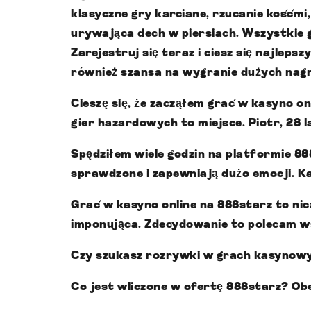
klasyczne gry karciane, rzucanie kośćmi
urywająca dech w piersiach. Wszystkie g
Zarejestruj się teraz i ciesz się najle
również szansa na wygranie dużych nagr
Cieszę się, że zacząłem grać w kasyno o
gier hazardowych to miejsce. Piotr, 28 l
Spędziłem wiele godzin na platformie 888
sprawdzone i zapewniają dużo emocji. Ka
Grać w kasyno online na 888starz to ni
imponująca. Zdecydowanie to polecam ws
Czy szukasz rozrywki w grach kasynowyc
Co jest wliczone w ofertę 888starz? Obe