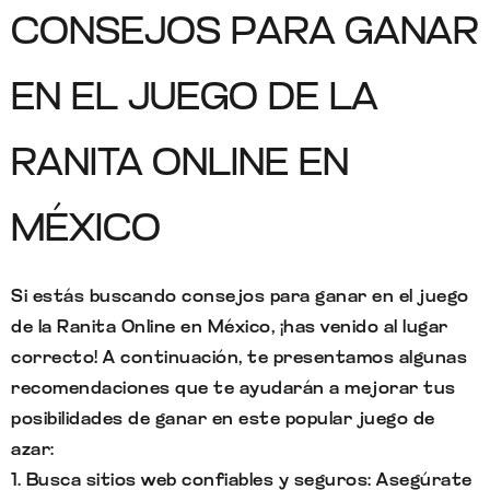
CONSEJOS PARA GANAR
EN EL JUEGO DE LA
RANITA ONLINE EN
MÉXICO
Si estás buscando consejos para ganar en el juego
de la Ranita Online en México, ¡has venido al lugar
correcto! A continuación, te presentamos algunas
recomendaciones que te ayudarán a mejorar tus
posibilidades de ganar en este popular juego de
azar:
1. Busca sitios web confiables y seguros: Asegúrate