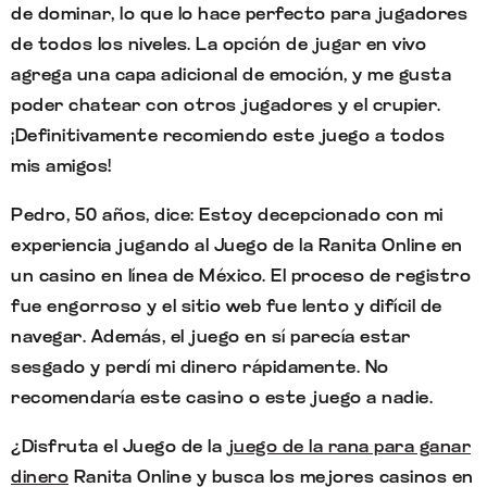
de dominar, lo que lo hace perfecto para jugadores
de todos los niveles. La opción de jugar en vivo
agrega una capa adicional de emoción, y me gusta
poder chatear con otros jugadores y el crupier.
¡Definitivamente recomiendo este juego a todos
mis amigos!
Pedro, 50 años, dice: Estoy decepcionado con mi
experiencia jugando al Juego de la Ranita Online en
un casino en línea de México. El proceso de registro
fue engorroso y el sitio web fue lento y difícil de
navegar. Además, el juego en sí parecía estar
sesgado y perdí mi dinero rápidamente. No
recomendaría este casino o este juego a nadie.
¿Disfruta el Juego de la
juego de la rana para ganar
dinero
Ranita Online y busca los mejores casinos en