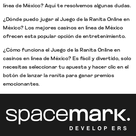
línea de México? Aquí te resolvemos algunas dudas.
¿Dónde puedo jugar al Juego de la Ranita Online en
México? Los mejores casinos en línea de México
ofrecen esta popular opción de entretenimiento.
¿Cómo funciona el Juego de la Ranita Online en
casinos en línea de México? Es fácil y divertido, solo
necesitas seleccionar tu apuesta y hacer clic en el
botón de lanzar la ranita para ganar premios
emocionantes.