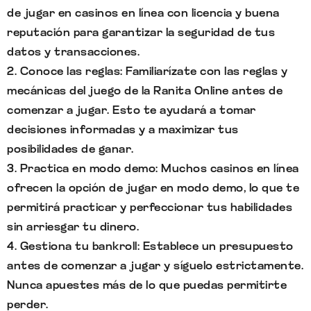
de jugar en casinos en línea con licencia y buena
reputación para garantizar la seguridad de tus
datos y transacciones.
2. Conoce las reglas: Familiarízate con las reglas y
mecánicas del juego de la Ranita Online antes de
comenzar a jugar. Esto te ayudará a tomar
decisiones informadas y a maximizar tus
posibilidades de ganar.
3. Practica en modo demo: Muchos casinos en línea
ofrecen la opción de jugar en modo demo, lo que te
permitirá practicar y perfeccionar tus habilidades
sin arriesgar tu dinero.
4. Gestiona tu bankroll: Establece un presupuesto
antes de comenzar a jugar y síguelo estrictamente.
Nunca apuestes más de lo que puedas permitirte
perder.