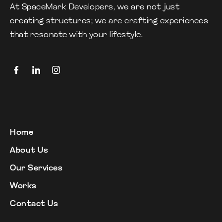
At SpaceMark Developers, we are not just
creating structures; we are crafting experiences
that resonate with your lifestyle.
Home
About Us
Our Services
Works
Contact Us