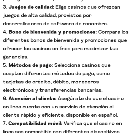
3.
Juegos de calidad:
Elige casinos que ofrezcan
juegos de alta calidad, provistos por
desarrolladores de software de renombre.
4.
Bono de bienvenida y promociones:
Compara los
diferentes bonos de bienvenida y promociones que
ofrecen los casinos en línea para maximizar tus
ganancias.
5.
Métodos de pago:
Selecciona casinos que
acepten diferentes métodos de pago, como
tarjetas de crédito, débito, monederos
electrónicos y transferencias bancarias.
6.
Atención al cliente:
Asegúrate de que el casino
en línea cuente con un servicio de atención al
cliente rápido y eficiente, disponible en español.
7.
Compatibilidad móvil:
Verifica que el casino en
línea sea compatible con diferentes dispositivos