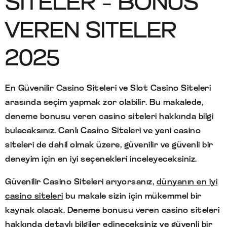
SITELER – BONUS
VEREN SITELER
2025
En Güvenilir Casino Siteleri ve Slot Casino Siteleri
arasında seçim yapmak zor olabilir. Bu makalede,
deneme bonusu veren casino siteleri hakkında bilgi
bulacaksınız. Canlı Casino Siteleri ve yeni casino
siteleri de dahil olmak üzere, güvenilir ve güvenli bir
deneyim için en iyi seçenekleri inceleyeceksiniz.
Güvenilir Casino Siteleri arıyorsanız,
dünyanın en iyi
casino siteleri
bu makale sizin için mükemmel bir
kaynak olacak. Deneme bonusu veren casino siteleri
hakkında detaylı bilgiler edineceksiniz ve güvenli bir