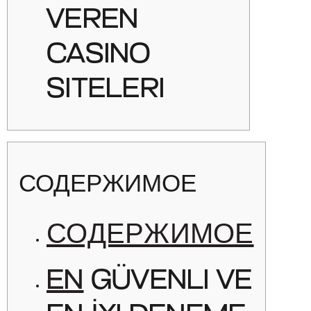
VEREN
CASINO
SITELERI
СОДЕРЖИМОЕ
СОДЕРЖИМОЕ
EN
GÜVENLI VE