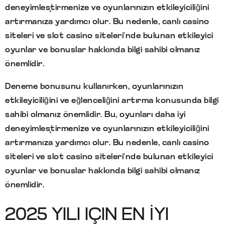
deneyimleştirmenize ve oyunlarınızın etkileyiciliğini
artırmanıza yardımcı olur. Bu nedenle, canlı casino
siteleri ve slot casino siteleri’nde bulunan etkileyici
oyunlar ve bonuslar hakkında bilgi sahibi olmanız
önemlidir.
Deneme bonusunu kullanırken, oyunlarınızın
etkileyiciliğini ve eğlenceliğini artırma konusunda bilgi
sahibi olmanız önemlidir. Bu, oyunları daha iyi
deneyimleştirmenize ve oyunlarınızın etkileyiciliğini
artırmanıza yardımcı olur. Bu nedenle, canlı casino
siteleri ve slot casino siteleri’nde bulunan etkileyici
oyunlar ve bonuslar hakkında bilgi sahibi olmanız
önemlidir.
2025 YILI IÇIN EN İYI