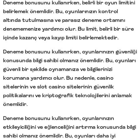
Deneme bonusunu kullanırken, belirli bir oyun limitini
belirlemek önemlidir. Bu, oyunlarınızın kontrol
altında tutulmasına ve parasız deneme ortamını
denememenize yardımcı olur. Bu limit, belirli bir süre
içinde kazanç veya kayıp limiti belirlemektedir.
Deneme bonusunu kullanırken, oyunlarınızın güvenliği
konusunda bilgi sahibi olmanız önemlidir. Bu, oyunları
güvenli bir şekilde oynamanıza ve bilgilerinizi
korumana yardımcı olur. Bu nedenle, casino
sitelerinin ve slot casino sitelerinin güvenlik
politikalarını ve kriptografik teknolojilerini anlamak
önemlidir.
Deneme bonusunu kullanırken, oyunlarınızın
etkileyiciliğini ve eğlenceliğini artırma konusunda bilgi
sahibi olmanız önemlidir. Bu, oyunları daha iyi