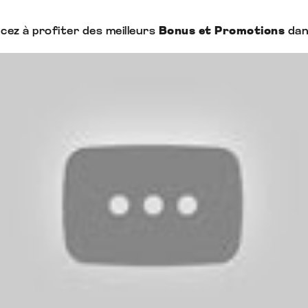
cez à profiter des meilleurs
Bonus et Promotions
dans