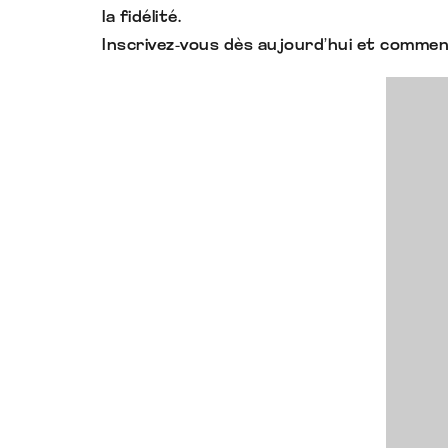
la fidélité.
Inscrivez-vous dès aujourd’hui et commen