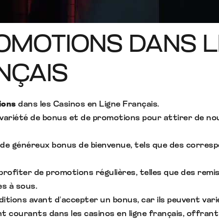
OMOTIONS DANS L
NÇAIS
ions
dans les Casinos en Ligne Français.
e variété de bonus et de promotions pour attirer de n
 de généreux bonus de bienvenue, tels que des corres
rofiter de promotions régulières, telles que des remi
s à sous.
ditions avant d’accepter un bonus, car ils peuvent varie
t courants dans les casinos en ligne français, offra