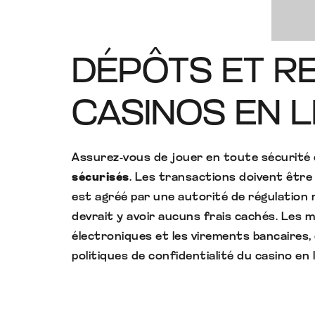
DÉPÔTS ET R
CASINOS EN L
Assurez-vous de jouer en toute sécurité d
sécurisés
. Les transactions doivent être 
est agréé par une autorité de régulation 
devrait y avoir aucuns frais cachés. Les m
électroniques et les virements bancaires, d
politiques de confidentialité du casino en 