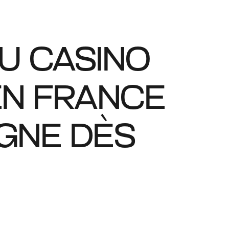
U CASINO
EN FRANCE
IGNE DÈS