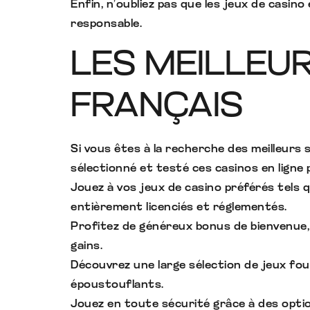
Enfin, n’oubliez pas que les jeux de casin
responsable.
LES MEILLEUR
FRANÇAIS
Si vous êtes à la recherche des meilleurs
sélectionné et testé ces casinos en ligne 
Jouez à vos jeux de casino préférés tels qu
entièrement licenciés et réglementés.
Profitez de généreux bonus de bienvenue,
gains.
Découvrez une large sélection de jeux fou
époustouflants.
Jouez en toute sécurité grâce à des opti