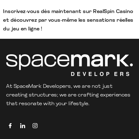
Inscrivez-vous dès maintenant sur RealSpin Casino
et découvrez par vous-même les sensations réelles
du jeu en ligne !
At SpaceMark Developers, we are not just
creating structures; we are crafting experiences
that resonate with your lifestyle.