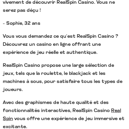
vivement de découvrir RealSpin Casino. Vous ne
serez pas déçu !
– Sophie, 32 ans
Vous vous demandez ce qu’est RealSpin Casino ?
Découvrez un casino en ligne offrant une
expérience de jeu réelle et authentique.
RealSpin Casino propose une large sélection de
jeux, tels que la roulette, le blackjack et les
machines à sous, pour satisfaire tous les types de
joueurs.
Avec des graphismes de haute qualité et des
fonctionnalités interactives, RealSpin Casino
Real
Spin
vous offre une expérience de jeu immersive et
excitante.