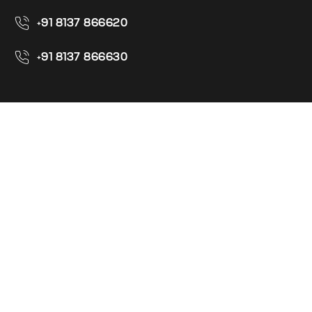
+91 8137 866620
+91 8137 866630
y
kingroyal
Galabet
non gamstop casinos
antalya escort