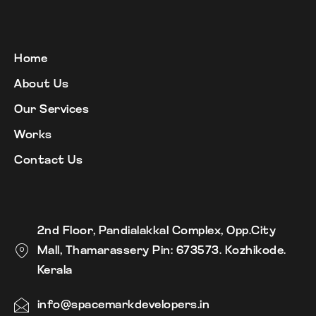
Home
About Us
Our Services
Works
Contact Us
2nd Floor, Pandialakkal Complex, Opp.City
Mall, Thamarassery Pin: 673573. Kozhikode.
Kerala
info@spacemarkdevelopers.in