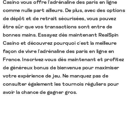
Casino vous offre l’adrénaline des paris en ligne
comme nulle part ailleurs. De plus, avec des options
de dépôt et de retrait sécurisées, vous pouvez
être sûr que vos transactions sont entre de
bonnes mains. Essayez dès maintenant RealSpin
Casino et découvrez pourquoi c’est la meilleure
façon de vivre l’adrénaline des paris en ligne en
France. Inscrivez-vous dès maintenant et profitez
de généreux bonus de bienvenue pour maximiser
votre expérience de jeu. Ne manquez pas de
consulter également les tournois réguliers pour
avoir la chance de gagner gros.