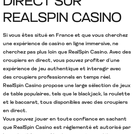
DIRECT SUR
REALSPIN CASINO
Si vous êtes situé en France et que vous cherchez
une expérience de casino en ligne immersive, ne
cherchez pas plus loin que RealSpin Casino. Avec des
croupiers en direct, vous pouvez profiter d’une
expérience de jeu authentique et interagir avec
des croupiers professionnels en temps réel.
RealSpin Casino propose une large sélection de jeux
de table populaires, tels que le blackjack, la roulette
et le baccarat, tous disponibles avec des croupiers
en direct.
Vous pouvez jouer en toute confiance en sachant
que RealSpin Casino est réglementé et autorisé par