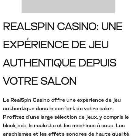
REALSPIN CASINO: UNE
EXPÉRIENCE DE JEU
AUTHENTIQUE DEPUIS
VOTRE SALON
Le RealSpin Casino offre une expérience de jeu
authentique dans le confort de votre salon.
Profitez d’une large sélection de jeux, y compris le
blackjack, la roulette et les machines à sous. Les
graphismes et les effets sonores de haute qualité