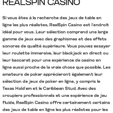
REALSPIN CASINO
Si vous êtes à la recherche des jeux de table en
ligne les plus réalistes, RealSpin Casino est l’endroit
idéal pour vous. Leur sélection comprend une large
gamme de jeux avec des graphismes et des effets
sonores de qualité supérieure. Vous pouvez essayer
leur roulette immersive, leur blackjack en direct ou
leur baccarat pour une expérience de casino en
ligne aussi proche de la vraie chose que possible. Les
amateurs de poker apprécieront également leur
sélection de jeux de poker en ligne, y compris le
Texas Hold’em et le Caribbean Stud. Avec des
croupiers professionnels et une expérience de jeu
fluide, RealSpin Casino offre certainement certains
des jeux de table en ligne les plus réalistes pour les