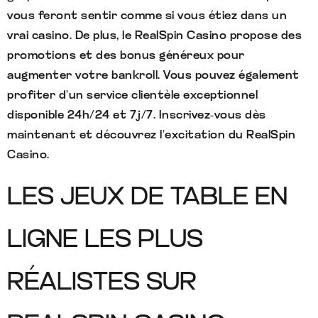
vous feront sentir comme si vous étiez dans un
vrai casino. De plus, le RealSpin Casino propose des
promotions et des bonus généreux pour
augmenter votre bankroll. Vous pouvez également
profiter d’un service clientèle exceptionnel
disponible 24h/24 et 7j/7. Inscrivez-vous dès
maintenant et découvrez l’excitation du RealSpin
Casino.
LES JEUX DE TABLE EN
LIGNE LES PLUS
RÉALISTES SUR