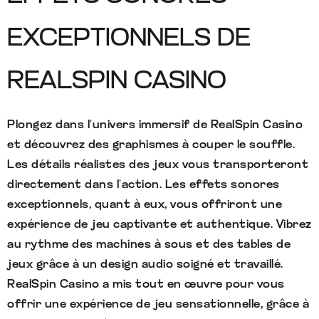
EXCEPTIONNELS DE
REALSPIN CASINO
Plongez dans l’univers immersif de RealSpin Casino
et découvrez des graphismes à couper le souffle.
Les détails réalistes des jeux vous transporteront
directement dans l’action. Les effets sonores
exceptionnels, quant à eux, vous offriront une
expérience de jeu captivante et authentique. Vibrez
au rythme des machines à sous et des tables de
jeux grâce à un design audio soigné et travaillé.
RealSpin Casino a mis tout en œuvre pour vous
offrir une expérience de jeu sensationnelle, grâce à