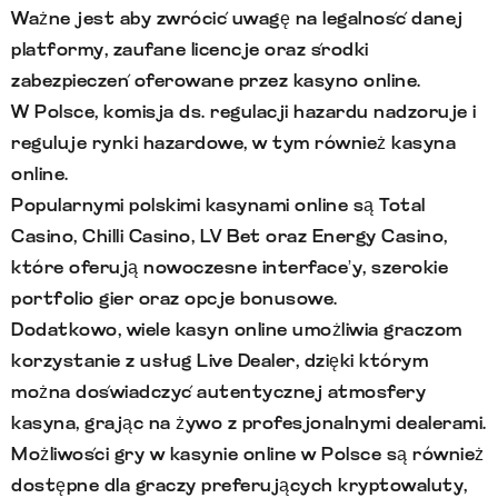
Ważne jest aby zwrócić uwagę na legalność danej
platformy, zaufane licencje oraz środki
zabezpieczeń oferowane przez kasyno online.
W Polsce, komisja ds. regulacji hazardu nadzoruje i
reguluje rynki hazardowe, w tym również kasyna
online.
Popularnymi polskimi kasynami online są Total
Casino, Chilli Casino, LV Bet oraz Energy Casino,
które oferują nowoczesne interface’y, szerokie
portfolio gier oraz opcje bonusowe.
Dodatkowo, wiele kasyn online umożliwia graczom
korzystanie z usług Live Dealer, dzięki którym
można doświadczyć autentycznej atmosfery
kasyna, grając na żywo z profesjonalnymi dealerami.
Możliwości gry w kasynie online w Polsce są również
dostępne dla graczy preferujących kryptowaluty,