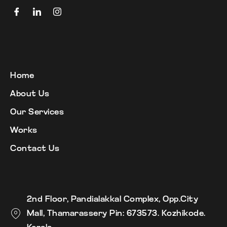
Home
About Us
Our Services
Works
Contact Us
2nd Floor, Pandialakkal Complex, Opp.City
Mall, Thamarassery Pin: 673573. Kozhikode.