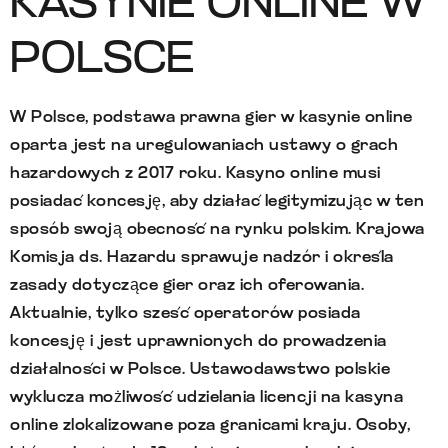
KASYNIE ONLINE W
POLSCE
W Polsce, podstawa prawna gier w kasynie online
oparta jest na uregulowaniach ustawy o grach
hazardowych z 2017 roku. Kasyno online musi
posiadać koncesję, aby działać legitymizując w ten
sposób swoją obecność na rynku polskim. Krajowa
Komisja ds. Hazardu sprawuje nadzór i określa
zasady dotyczące gier oraz ich oferowania.
Aktualnie, tylko sześć operatorów posiada
koncesję i jest uprawnionych do prowadzenia
działalności w Polsce. Ustawodawstwo polskie
wyklucza możliwość udzielania licencji na kasyna
online zlokalizowane poza granicami kraju. Osoby,