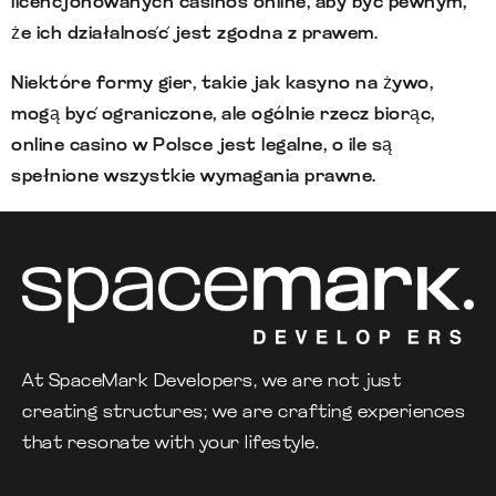
licencjonowanych casinos online, aby być pewnym,
że ich działalność jest zgodna z prawem.
Niektóre formy gier, takie jak kasyno na żywo,
mogą być ograniczone, ale ogólnie rzecz biorąc,
online casino w Polsce jest legalne, o ile są
spełnione wszystkie wymagania prawne.
At SpaceMark Developers, we are not just
creating structures; we are crafting experiences
that resonate with your lifestyle.