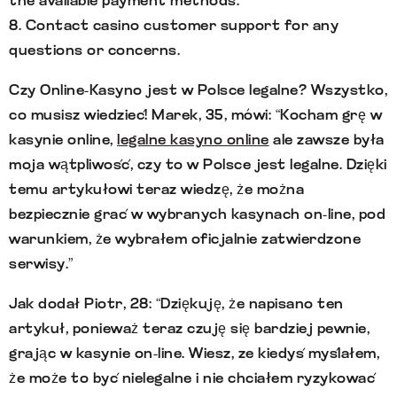
the available payment methods.
8. Contact casino customer support for any
questions or concerns.
Czy Online-Kasyno jest w Polsce legalne? Wszystko,
co musisz wiedzieć! Marek, 35, mówi: “Kocham grę w
kasynie online,
legalne kasyno online
ale zawsze była
moja wątpliwość, czy to w Polsce jest legalne. Dzięki
temu artykułowi teraz wiedzę, że można
bezpiecznie grać w wybranych kasynach on-line, pod
warunkiem, że wybrałem oficjalnie zatwierdzone
serwisy.”
Jak dodał Piotr, 28: “Dziękuję, że napisano ten
artykuł, ponieważ teraz czuję się bardziej pewnie,
grając w kasynie on-line. Wiesz, ze kiedyś myślałem,
że może to być nielegalne i nie chciałem ryzykować