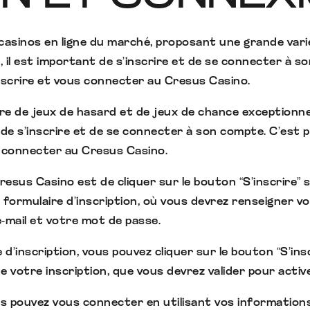
 casinos en ligne du marché, proposant une grande vari
il est important de s’inscrire et de se connecter à so
scrire et vous connecter au Cresus Casino.
 de jeux de hasard et de jeux de chance exceptionnelle
 de s’inscrire et de se connecter à son compte. C’est
 connecter au Cresus Casino.
esus Casino est de cliquer sur le bouton “S’inscrire” si
 formulaire d’inscription, où vous devrez renseigner vo
-mail et votre mot de passe.
 d’inscription, vous pouvez cliquer sur le bouton “S’ins
e votre inscription, que vous devrez valider pour acti
s pouvez vous connecter en utilisant vos informations