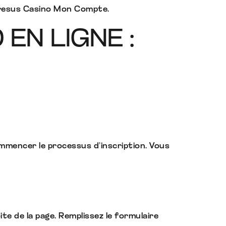
 Cresus Casino Mon Compte.
EN LIGNE :
commencer le processus d’inscription. Vous
ite de la page. Remplissez le formulaire