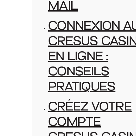
MAIL
CONNEXION A
CRESUS CASI
EN LIGNE :
CONSEILS
PRATIQUES
CRÉEZ VOTRE
COMPTE