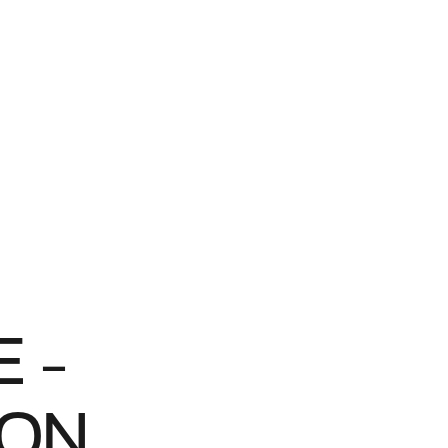
 –
ION