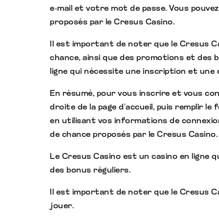
e-mail et votre mot de passe. Vous pouve
proposés par le Cresus Casino.
Il est important de noter que le Cresus C
chance, ainsi que des promotions et des b
ligne qui nécessite une inscription et un
En résumé, pour vous inscrire et vous con
droite de la page d’accueil, puis remplir l
en utilisant vos informations de connexi
de chance proposés par le Cresus Casino.
Le Cresus Casino est un casino en ligne q
des bonus réguliers.
Il est important de noter que le Cresus C
jouer.