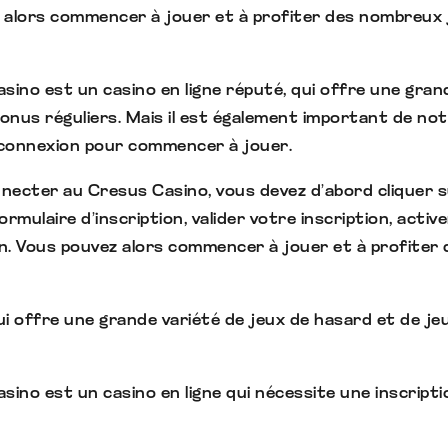
z alors commencer à jouer et à profiter des nombreux 
asino est un casino en ligne réputé, qui offre une gran
onus réguliers. Mais il est également important de no
e connexion pour commencer à jouer.
necter au Cresus Casino, vous devez d’abord cliquer su
e formulaire d’inscription, valider votre inscription, ac
on. Vous pouvez alors commencer à jouer et à profiter
ui offre une grande variété de jeux de hasard et de je
asino est un casino en ligne qui nécessite une inscri