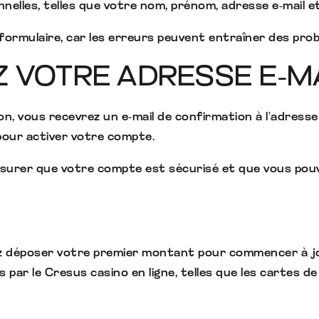
nnelles, telles que votre nom, prénom, adresse e-mail e
formulaire, car les erreurs peuvent entraîner des pro
IEZ VOTRE ADRESSE E-M
ion, vous recevrez un e-mail de confirmation à l’adresse
 pour activer votre compte.
surer que votre compte est sécurisé et que vous pou
z déposer votre premier montant pour commencer à jou
r le Cresus casino en ligne, telles que les cartes de 