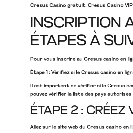
Cresus Casino gratuit, Cresus Casino VIP
INSCRIPTION 
ÉTAPES À SUI
Pour vous inscrire au Cresus casino en lig
Étape 1 : Vérifiez si le Cresus casino en li
Il est important de vérifier si le Cresus 
pouvez vérifier la liste des pays autorisés
ÉTAPE 2 : CRÉE
Allez sur le site web du Cresus casino en l