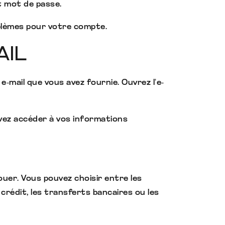
t mot de passe.
blèmes pour votre compte.
AIL
 e-mail que vous avez fournie. Ouvrez l’e-
vez accéder à vos informations
er. Vous pouvez choisir entre les
crédit, les transferts bancaires ou les