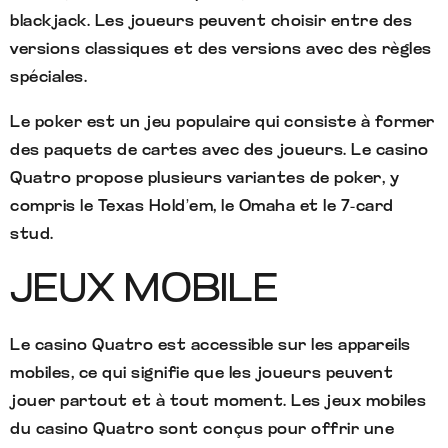
blackjack. Les joueurs peuvent choisir entre des
versions classiques et des versions avec des règles
spéciales.
Le poker est un jeu populaire qui consiste à former
des paquets de cartes avec des joueurs. Le casino
Quatro propose plusieurs variantes de poker, y
compris le Texas Hold’em, le Omaha et le 7-card
stud.
JEUX MOBILE
Le casino Quatro est accessible sur les appareils
mobiles, ce qui signifie que les joueurs peuvent
jouer partout et à tout moment. Les jeux mobiles
du casino Quatro sont conçus pour offrir une