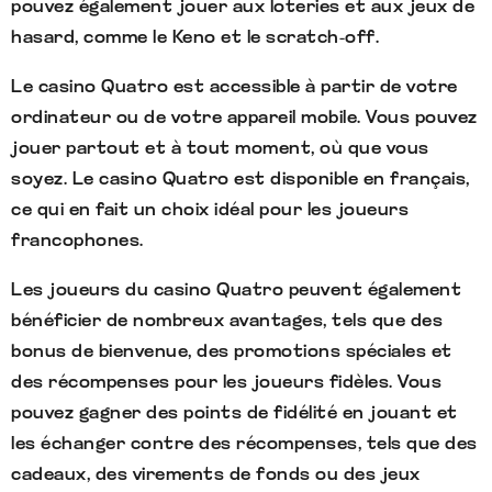
pouvez également jouer aux loteries et aux jeux de
hasard, comme le Keno et le scratch-off.
Le casino Quatro est accessible à partir de votre
ordinateur ou de votre appareil mobile. Vous pouvez
jouer partout et à tout moment, où que vous
soyez. Le casino Quatro est disponible en français,
ce qui en fait un choix idéal pour les joueurs
francophones.
Les joueurs du casino Quatro peuvent également
bénéficier de nombreux avantages, tels que des
bonus de bienvenue, des promotions spéciales et
des récompenses pour les joueurs fidèles. Vous
pouvez gagner des points de fidélité en jouant et
les échanger contre des récompenses, tels que des
cadeaux, des virements de fonds ou des jeux