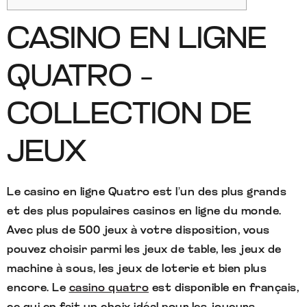
CASINO EN LIGNE
QUATRO –
COLLECTION DE
JEUX
Le casino en ligne Quatro est l’un des plus grands
et des plus populaires casinos en ligne du monde.
Avec plus de 500 jeux à votre disposition, vous
pouvez choisir parmi les jeux de table, les jeux de
machine à sous, les jeux de loterie et bien plus
encore. Le
casino quatro
est disponible en français,