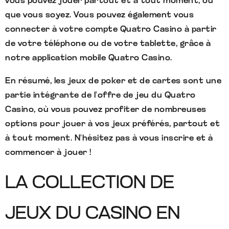
vous pouvez jouer partout et à tout moment, où
que vous soyez. Vous pouvez également vous
connecter à votre compte Quatro Casino à partir
de votre téléphone ou de votre tablette, grâce à
notre application mobile Quatro Casino.
En résumé, les jeux de poker et de cartes sont une
partie intégrante de l’offre de jeu du Quatro
Casino, où vous pouvez profiter de nombreuses
options pour jouer à vos jeux préférés, partout et
à tout moment. N’hésitez pas à vous inscrire et à
commencer à jouer !
LA COLLECTION DE
JEUX DU CASINO EN