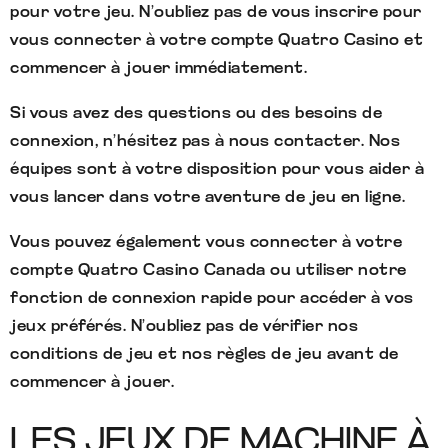
pour votre jeu. N’oubliez pas de vous inscrire pour
vous connecter à votre compte Quatro Casino et
commencer à jouer immédiatement.
Si vous avez des questions ou des besoins de
connexion, n’hésitez pas à nous contacter. Nos
équipes sont à votre disposition pour vous aider à
vous lancer dans votre aventure de jeu en ligne.
Vous pouvez également vous connecter à votre
compte Quatro Casino Canada ou utiliser notre
fonction de connexion rapide pour accéder à vos
jeux préférés. N’oubliez pas de vérifier nos
conditions de jeu et nos règles de jeu avant de
commencer à jouer.
LES JEUX DE MACHINE À