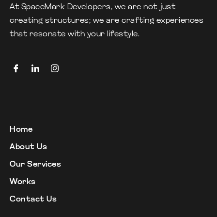
At SpaceMark Developers, we are not just
creating structures; we are crafting experiences
that resonate with your lifestyle.
Home
About Us
Our Services
Works
Contact Us