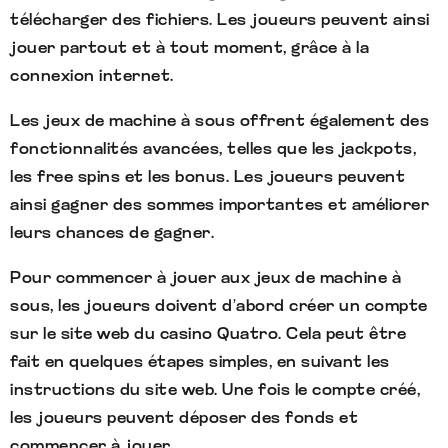
télécharger des fichiers. Les joueurs peuvent ainsi
jouer partout et à tout moment, grâce à la
connexion internet.
Les jeux de machine à sous offrent également des
fonctionnalités avancées, telles que les jackpots,
les free spins et les bonus. Les joueurs peuvent
ainsi gagner des sommes importantes et améliorer
leurs chances de gagner.
Pour commencer à jouer aux jeux de machine à
sous, les joueurs doivent d’abord créer un compte
sur le site web du casino Quatro. Cela peut être
fait en quelques étapes simples, en suivant les
instructions du site web. Une fois le compte créé,
les joueurs peuvent déposer des fonds et
commencer à jouer.