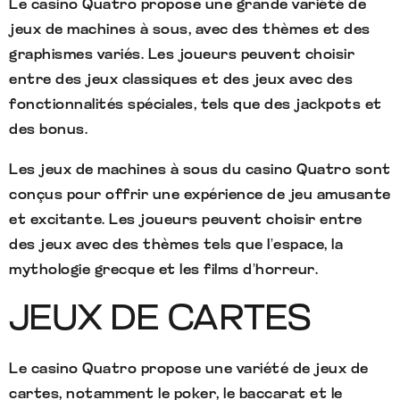
Le casino Quatro propose une grande variété de
jeux de machines à sous, avec des thèmes et des
graphismes variés. Les joueurs peuvent choisir
entre des jeux classiques et des jeux avec des
fonctionnalités spéciales, tels que des jackpots et
des bonus.
Les jeux de machines à sous du casino Quatro sont
conçus pour offrir une expérience de jeu amusante
et excitante. Les joueurs peuvent choisir entre
des jeux avec des thèmes tels que l’espace, la
mythologie grecque et les films d’horreur.
JEUX DE CARTES
Le casino Quatro propose une variété de jeux de
cartes, notamment le poker, le baccarat et le