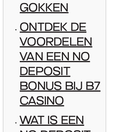
GOKKEN
ONTDEK DE
VOORDELEN
VAN EEN NO
DEPOSIT
BONUS BIJ B7
CASINO
WAT IS EEN