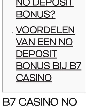
NO DEPOSIT
BONUS?
VOORDELEN
VAN EEN NO
DEPOSIT
BONUS BIJ B7
CASINO
B7 CASINO NO