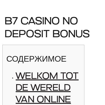
B7 CASINO NO
DEPOSIT BONUS
СОДЕРЖИМОЕ
WELKOM TOT
DE WERELD
VAN ONLINE