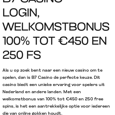
LOGIN,
WELKOMSTBONUS
100% TOT €450 EN
250 FS
Als u op zoek bent naar een nieuw casino om te
spelen, dan is B7 Casino de perfecte keuze. Dit
casino biedt een unieke ervaring voor spelers uit
Nederland en andere landen. Met een
welkomstbonus van 100% tot €450 en 250 free
spins, is het een aantrekkelijke optie voor iedereen
die van online gokken houdt.