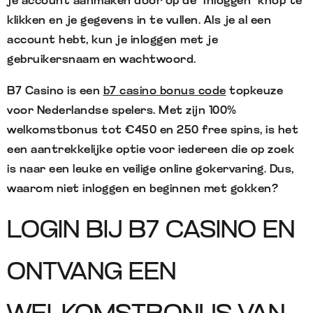
je account aanmaken door op de “Inloggen” knop te
klikken en je gegevens in te vullen. Als je al een
account hebt, kun je inloggen met je
gebruikersnaam en wachtwoord.
B7 Casino is een
b7 casino bonus code
topkeuze
voor Nederlandse spelers. Met zijn 100%
welkomstbonus tot €450 en 250 free spins, is het
een aantrekkelijke optie voor iedereen die op zoek
is naar een leuke en veilige online gokervaring. Dus,
waarom niet inloggen en beginnen met gokken?
LOGIN BIJ B7 CASINO EN
ONTVANG EEN