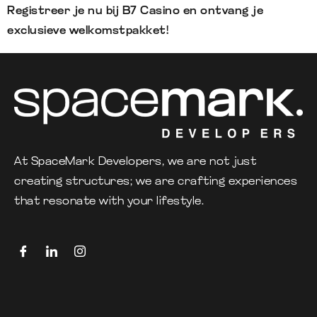
Registreer je nu bij B7 Casino en ontvang je
exclusieve welkomstpakket!
At SpaceMark Developers, we are not just
creating structures; we are crafting experiences
that resonate with your lifestyle.