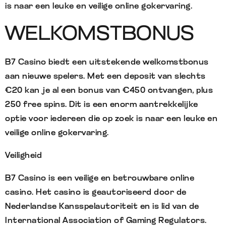
is naar een leuke en veilige online gokervaring.
WELKOMSTBONUS
B7 Casino biedt een uitstekende welkomstbonus
aan nieuwe spelers. Met een deposit van slechts
€20 kan je al een bonus van €450 ontvangen, plus
250 free spins. Dit is een enorm aantrekkelijke
optie voor iedereen die op zoek is naar een leuke en
veilige online gokervaring.
Veiligheid
B7 Casino is een veilige en betrouwbare online
casino. Het casino is geautoriseerd door de
Nederlandse Kansspelautoriteit en is lid van de
International Association of Gaming Regulators.