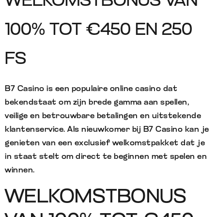
WELKOMSTBONUS VAN
100% TOT €450 EN 250
FS
B7 Casino is een populaire online casino dat
bekendstaat om zijn brede gamma aan spellen,
veilige en betrouwbare betalingen en uitstekende
klantenservice. Als nieuwkomer bij B7 Casino kan je
genieten van een exclusief welkomstpakket dat je
in staat stelt om direct te beginnen met spelen en
winnen.
WELKOMSTBONUS