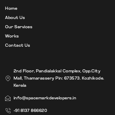
Home
About Us
Our Services
Works
Contact Us
2nd Floor, Pandialakkal Complex, Opp.City
Mall, Thamarassery Pin: 673573. Kozhikode.
Kerala
info@spacemarkdevelopers.in
+91 8137 866620