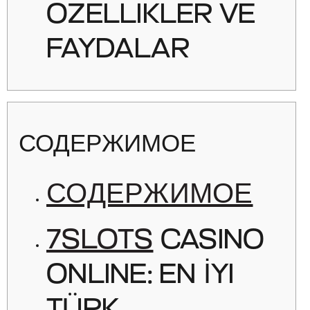
ÖZELLIKLER VE
FAYDALAR
СОДЕРЖИМОЕ
СОДЕРЖИМОЕ
7SLOTS
CASINO
ONLINE: EN İYI