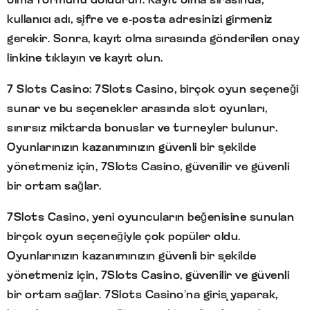
olma formunu doldurun. Kayıt olma sırasında,
kullanıcı adı, şifre ve e-posta adresinizi girmeniz
gerekir. Sonra, kayıt olma sırasında gönderilen onay
linkine tıklayın ve kayıt olun.
7 Slots Casino: 7Slots Casino, birçok oyun seçeneği
sunar ve bu seçenekler arasında slot oyunları,
sınırsız miktarda bonuslar ve turneyler bulunur.
Oyunlarınızın kazanımınızın güvenli bir şekilde
yönetmeniz için, 7Slots Casino, güvenilir ve güvenli
bir ortam sağlar.
7Slots Casino, yeni oyuncuların beğenisine sunulan
birçok oyun seçeneğiyle çok popüler oldu.
Oyunlarınızın kazanımınızın güvenli bir şekilde
yönetmeniz için, 7Slots Casino, güvenilir ve güvenli
bir ortam sağlar. 7Slots Casino’na giriş yaparak,