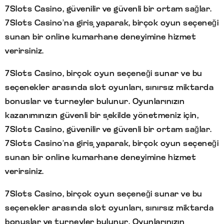
7Slots Casino, güvenilir ve güvenli bir ortam sağlar.
7Slots Casino’na giriş yaparak, birçok oyun seçeneği
sunan bir online kumarhane deneyimine hizmet
verirsiniz.
7Slots Casino, birçok oyun seçeneği sunar ve bu
seçenekler arasında slot oyunları, sınırsız miktarda
bonuslar ve turneyler bulunur. Oyunlarınızın
kazanımınızın güvenli bir şekilde yönetmeniz için,
7Slots Casino, güvenilir ve güvenli bir ortam sağlar.
7Slots Casino’na giriş yaparak, birçok oyun seçeneği
sunan bir online kumarhane deneyimine hizmet
verirsiniz.
7Slots Casino, birçok oyun seçeneği sunar ve bu
seçenekler arasında slot oyunları, sınırsız miktarda
bonuslar ve turneyler bulunur. Oyunlarınızın