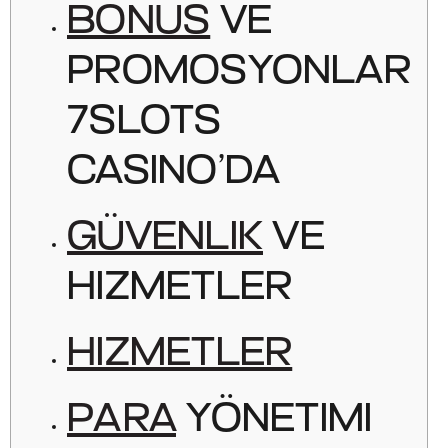
BONUS
VE
PROMOSYONLAR
7SLOTS
CASINO’DA
GÜVENLIK
VE
HIZMETLER
HIZMETLER
PARA
YÖNETIMI