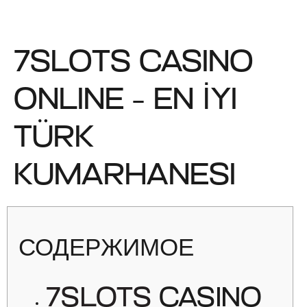
7SLOTS CASINO
ONLINE – EN İYI
TÜRK
KUMARHANESI
СОДЕРЖИМОЕ
7SLOTS
CASINO