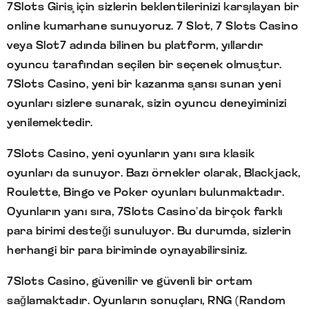
7Slots Giriş için sizlerin beklentilerinizi karşılayan bir
online kumarhane sunuyoruz. 7 Slot, 7 Slots Casino
veya Slot7 adında bilinen bu platform, yıllardır
oyuncu tarafından seçilen bir seçenek olmuştur.
7Slots Casino, yeni bir kazanma şansı sunan yeni
oyunları sizlere sunarak, sizin oyuncu deneyiminizi
yenilemektedir.
7Slots Casino, yeni oyunların yanı sıra klasik
oyunları da sunuyor. Bazı örnekler olarak, Blackjack,
Roulette, Bingo ve Poker oyunları bulunmaktadır.
Oyunların yanı sıra, 7Slots Casino’da birçok farklı
para birimi desteği sunuluyor. Bu durumda, sizlerin
herhangi bir para biriminde oynayabilirsiniz.
7Slots Casino, güvenilir ve güvenli bir ortam
sağlamaktadır. Oyunların sonuçları, RNG (Random