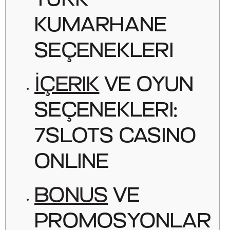
TÜRK
KUMARHANE
SEÇENEKLERI
İÇERIK
VE OYUN
SEÇENEKLERI:
7SLOTS CASINO
ONLINE
BONUS
VE
PROMOSYONLAR