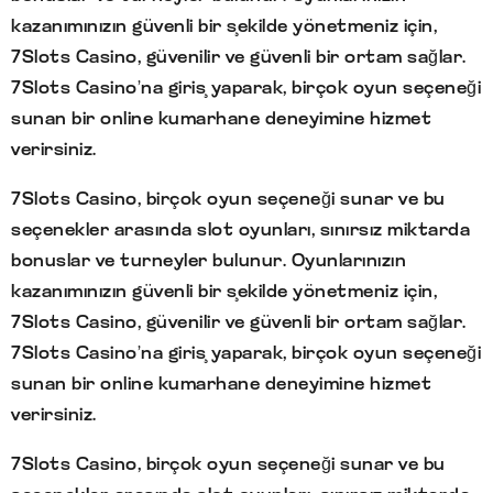
kazanımınızın güvenli bir şekilde yönetmeniz için,
7Slots Casino, güvenilir ve güvenli bir ortam sağlar.
7Slots Casino’na giriş yaparak, birçok oyun seçeneği
sunan bir online kumarhane deneyimine hizmet
verirsiniz.
7Slots Casino, birçok oyun seçeneği sunar ve bu
seçenekler arasında slot oyunları, sınırsız miktarda
bonuslar ve turneyler bulunur. Oyunlarınızın
kazanımınızın güvenli bir şekilde yönetmeniz için,
7Slots Casino, güvenilir ve güvenli bir ortam sağlar.
7Slots Casino’na giriş yaparak, birçok oyun seçeneği
sunan bir online kumarhane deneyimine hizmet
verirsiniz.
7Slots Casino, birçok oyun seçeneği sunar ve bu