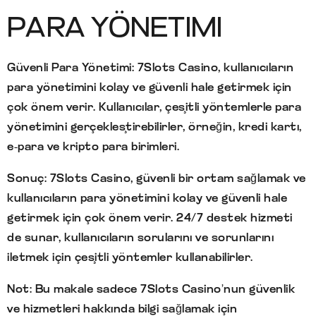
PARA YÖNETIMI
Güvenli Para Yönetimi: 7Slots Casino, kullanıcıların
para yönetimini kolay ve güvenli hale getirmek için
çok önem verir. Kullanıcılar, çeşitli yöntemlerle para
yönetimini gerçekleştirebilirler, örneğin, kredi kartı,
e-para ve kripto para birimleri.
Sonuç: 7Slots Casino, güvenli bir ortam sağlamak ve
kullanıcıların para yönetimini kolay ve güvenli hale
getirmek için çok önem verir. 24/7 destek hizmeti
de sunar, kullanıcıların sorularını ve sorunlarını
iletmek için çeşitli yöntemler kullanabilirler.
Not: Bu makale sadece 7Slots Casino’nun güvenlik
ve hizmetleri hakkında bilgi sağlamak için