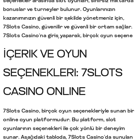
seçenekler arasında slot oyunları, sınırsız miktarda
bonuslar ve turneyler bulunur. Oyunlarınızın
kazanımınızın güvenli bir şekilde yönetmeniz için,
7Slots Casino, güvenilir ve güvenli bir ortam sağlar.
7Slots Casino’na giriş yaparak, birçok oyun seçene
İÇERIK VE OYUN
SEÇENEKLERI: 7SLOTS
CASINO ONLINE
7Slots Casino, birçok oyun seçenekleriyle sunan bir
online oyun platformudur. Bu platform, slot
oyunlarının seçenekleri ile çok yönlü bir deneyim
sunar. Aşağıdaki tabloda, 7Slots Casino’da sunulan